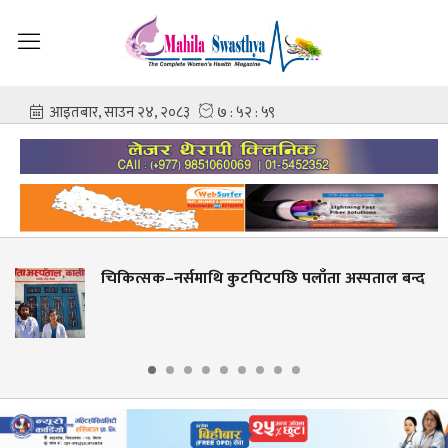
्समाथि कुटपिटपछि पलाँता अस्पताल बन्द
बेनी अस्पताल
जनासम्मलाई 