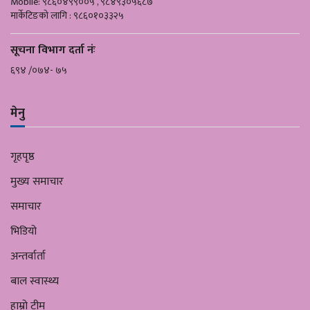
Mobile: ९८६०४९९००५ , ९८४९३०५६८७
मार्केटिङको लागि : ९८६०१०३३२५
सूचना विभाग दर्ता नंः
६९४ /०७४- ७५
मेनु
गृहपृष्ठ
मुख्य समाचार
समाचार
भिडियो
अन्तर्वार्ता
बाल स्वास्थ्य
हाम्रो टीम