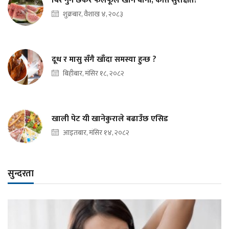
बिरे नुन छर्केर फलफूल खाने बानी, कति सुरक्षित?
शुक्रबार, वैशाख ४, २०८३
दूध र मासु सँगै खाँदा समस्या हुन्छ ?
बिहीबार, मंसिर १८, २०८२
खाली पेट यी खानेकुराले बढाउँछ एसिड
आइतबार, मंसिर १४, २०८२
सुन्दरता