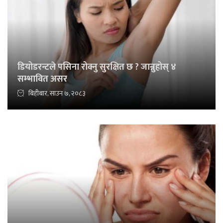
डियोडरन्टले पसिना रोक्नु सुरक्षित छ ? जान्नुहोस् ४
सम्भावित असर
बिहीबार, साउन ७, २०८३