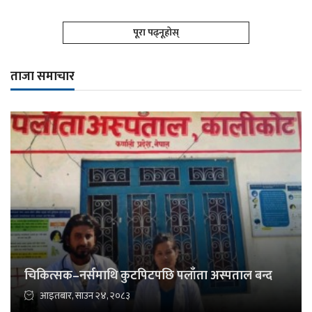
पूरा पढ्नूहोस्
ताजा समाचार
चिकित्सक–नर्समाथि कुटपिटपछि पलाँता अस्पताल बन्द
आइतबार, साउन २४, २०८३