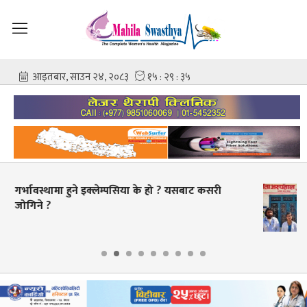
चिकित्सक–नर्समाथि कुटपिटपछि पलाँता अस्पताल बन्द