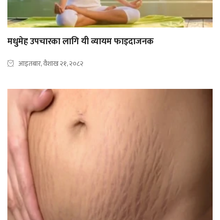
मधुमेह उपचारका लागि यी व्यायम फाइदाजनक
आइतबार, वैशाख २१, २०८२