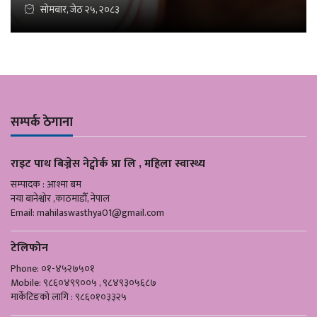
सोमबार, जेठ २५, २०८३
सम्पर्क ठेगाना
राइट पाथ बिज्नेस नेट्वोर्क प्रा लि , महिला स्वास्थ्य
सम्पादक : आश्मा बम
नया बानेश्वोर ,काठमाडौँ, नेपाल
Email:
mahilaswasthya01@gmail.com
टेलिफोन
Phone: ०१-४५२७५०१
Mobile: ९८६०४९९००५ , ९८४९३०५६८७
मार्केटिङको लागि : ९८६०१०३३२५