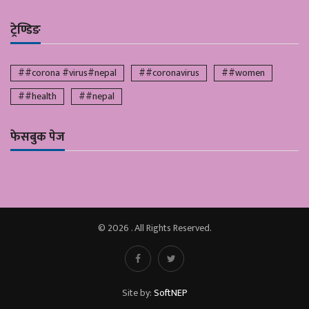
ट्रेण्डिङ
##corona #virus#nepal
##coronavirus
##women
##health
##nepal
फेसबुक पेज
© 2026 . All Rights Reserved.
Site by:
SoftNEP