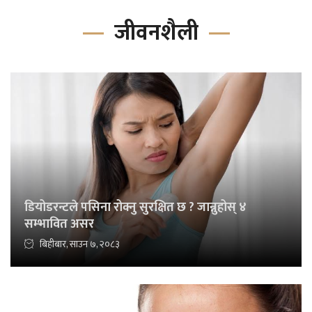
जीवनशैली
डियोडरन्टले पसिना रोक्नु सुरक्षित छ ? जान्नुहोस् ४
सम्भावित असर
बिहीबार, साउन ७, २०८३