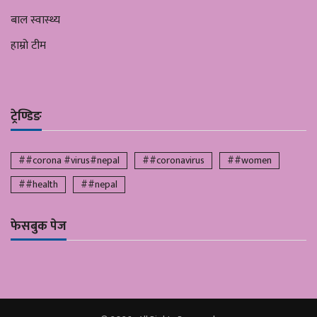
बाल स्वास्थ्य
हाम्रो टीम
ट्रेण्डिङ
##corona #virus#nepal
##coronavirus
##women
##health
##nepal
फेसबुक पेज