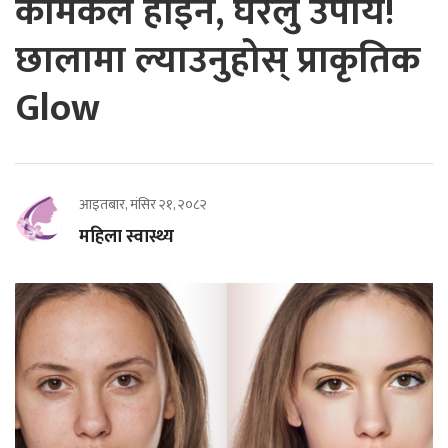
केमिकल होइन, घरेलु उपाय!
छालामा ल्याउनुहोस् प्राकृतिक
Glow
आइतबार, मंसिर २१, २०८२
महिला स्वास्थ्य