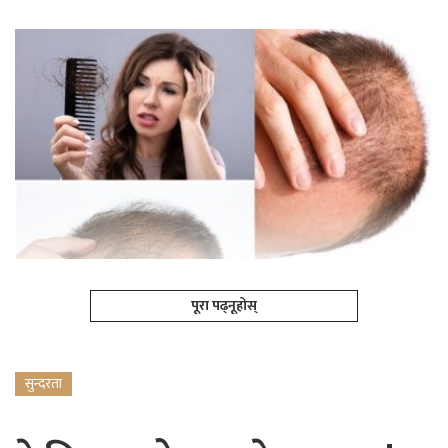
पूरा पढ्नूहोस्
सुन्दरता