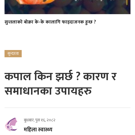
सुन्तलाको बोक्रा के-के कालागि फाइदाजनक हुन्छ ?
सुन्दरता
कपाल किन झर्छ ? कारण र
समाधानका उपायहरु
बुधबार, पुस १६, २०८२
महिला स्वास्थ्य