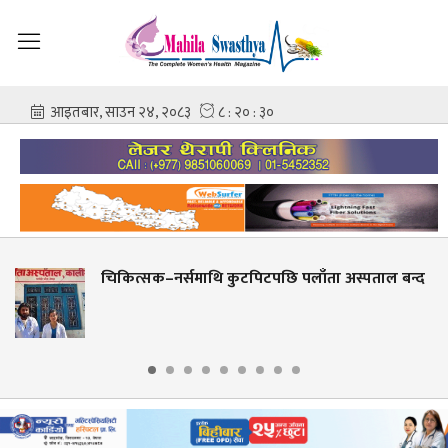
ाथि कुटपिटपछि पलाँता अस्पताल बन्द
बेनी अस्पतालमा 
जनासम्मलाई सेव