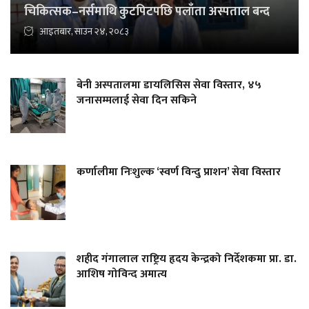
चिकित्सक–नर्समाथि कुटपिटपछि पलाँता अस्पताल बन्द
आइतबार, साउन २४, २०८३
बेनी अस्पतालमा डायलिसिस सेवा विस्तार, ४५
जनासम्मलाई सेवा दिन सकिने
कर्णालीमा निःशुल्क ‘स्वर्ण विन्दु प्राशन’ सेवा विस्तार
शहीद गंगालाल राष्ट्रिय हृदय केन्द्रको निर्देशकमा प्रा. डा.
आशिष गोविन्द अमात्य