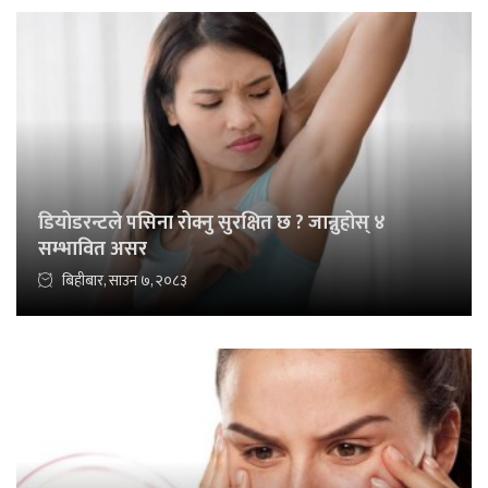
डियोडरन्टले पसिना रोक्नु सुरक्षित छ ? जान्नुहोस् ४
सम्भावित असर
बिहीबार, साउन ७, २०८३