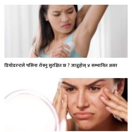
डियोडरन्टले पसिना रोक्नु सुरक्षित छ ? जान्नुहोस् ४ सम्भावित असर