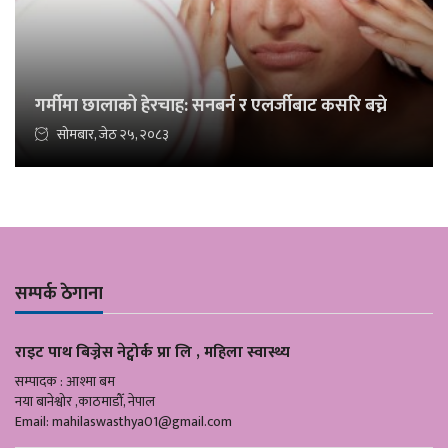
गर्मीमा छालाको हेरचाह: सनबर्न र एलर्जीबाट कसरि बच्ने
सोमबार, जेठ २५, २०८३
सम्पर्क ठेगाना
राइट पाथ बिज्नेस नेट्वोर्क प्रा लि , महिला स्वास्थ्य
सम्पादक : आश्मा बम
नया बानेश्वोर ,काठमाडौँ, नेपाल
Email:
mahilaswasthya01@gmail.com