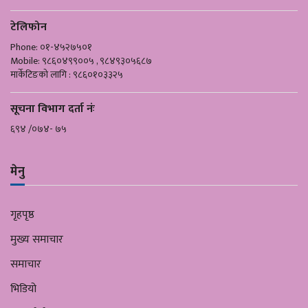
टेलिफोन
Phone: ०१-४५२७५०१
Mobile: ९८६०४९९००५ , ९८४९३०५६८७
मार्केटिङको लागि : ९८६०१०३३२५
सूचना विभाग दर्ता नंः
६९४ /०७४- ७५
मेनु
गृहपृष्ठ
मुख्य समाचार
समाचार
भिडियो