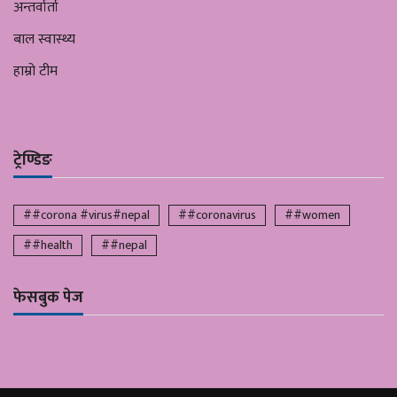
अन्तर्वार्ता
बाल स्वास्थ्य
हाम्रो टीम
ट्रेण्डिङ
##corona #virus#nepal
##coronavirus
##women
##health
##nepal
फेसबुक पेज