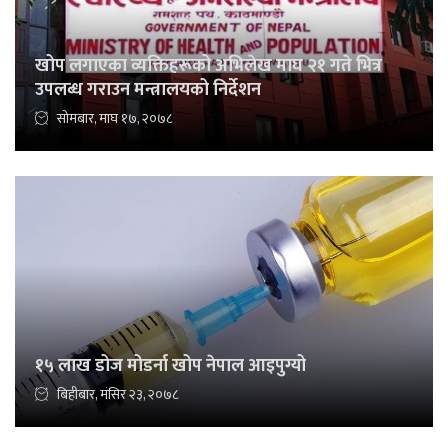
खोप लगाएका व्यक्तिहरूको अभिलेख माघ २१ गते भित्र
उपलब्ध गराउन मन्त्रालयको निर्देशन
सोमबार, माघ १७, २०७८
१५ लाख डोज मोडर्ना खोप नेपाल आइपुग्यो
बिहीबार, मंसिर २३, २०७८