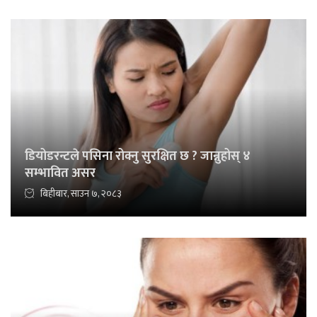
डियोडरन्टले पसिना रोक्नु सुरक्षित छ ? जान्नुहोस् ४
सम्भावित असर
बिहीबार, साउन ७, २०८३