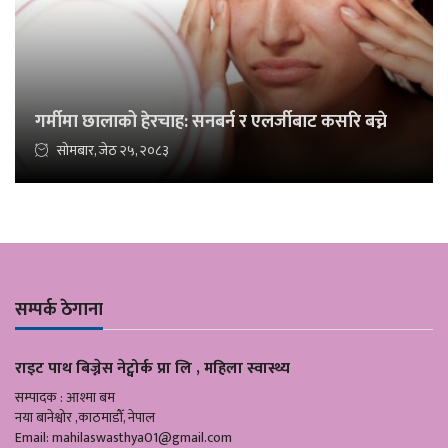
गर्मीमा छालाको हेरचाह: सनबर्न र एलर्जीबाट कसरि बच्ने
सोमबार, जेठ २५, २०८३
सम्पर्क ठेगाना
राइट पाथ बिज्नेस नेट्वोर्क प्रा लि , महिला स्वास्थ्य
सम्पादक : आश्मा बम
नया बानेश्वोर ,काठमाडौँ, नेपाल
Email:
mahilaswasthya01@gmail.com