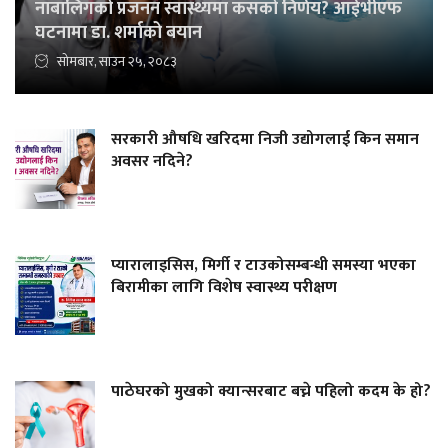
नाबालिगको प्रजनन स्वास्थ्यमा कसको निर्णय? आईभीएफ
घटनामा डा. शर्माको बयान
सोमबार, साउन २५, २०८३
सरकारी औषधि खरिदमा निजी उद्योगलाई किन समान
अवसर नदिने?
प्यारालाइसिस, मिर्गी र टाउकोसम्बन्धी समस्या भएका
बिरामीका लागि विशेष स्वास्थ्य परीक्षण
पाठेघरको मुखको क्यान्सरबाट बच्ने पहिलो कदम के हो?