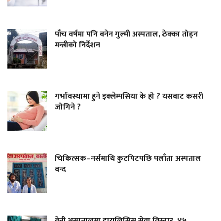
पाँच वर्षमा पनि बनेन गुल्मी अस्पताल, ठेक्का तोड्न
मन्त्रीको निर्देशन
गर्भावस्थामा हुने इक्लेम्पसिया के हो ? यसबाट कसरी
जोगिने ?
चिकित्सक–नर्समाथि कुटपिटपछि पलाँता अस्पताल
बन्द
बेनी अस्पतालमा डायलिसिस सेवा विस्तार, ४५