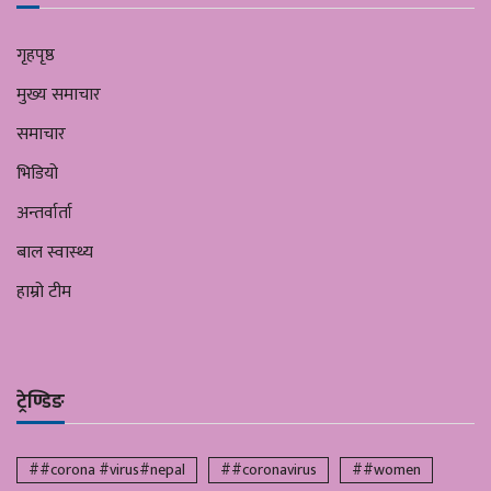
गृहपृष्ठ
मुख्य समाचार
समाचार
भिडियो
अन्तर्वार्ता
बाल स्वास्थ्य
हाम्रो टीम
ट्रेण्डिङ
##corona #virus#nepal
##coronavirus
##women