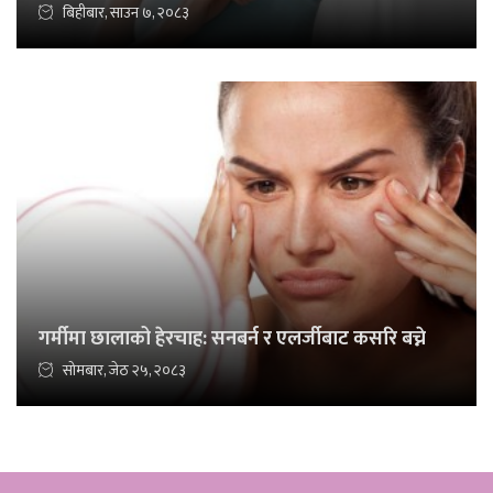
बिहीबार, साउन ७, २०८३
गर्मीमा छालाको हेरचाह: सनबर्न र एलर्जीबाट कसरि बच्ने
सोमबार, जेठ २५, २०८३