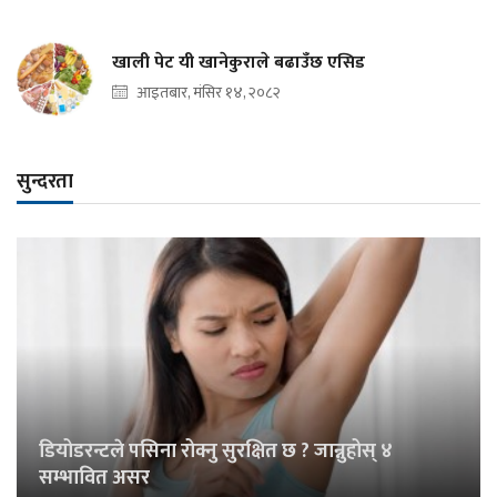
खाली पेट यी खानेकुराले बढाउँछ एसिड
आइतबार, मंसिर १४, २०८२
सुन्दरता
डियोडरन्टले पसिना रोक्नु सुरक्षित छ ? जान्नुहोस् ४
सम्भावित असर