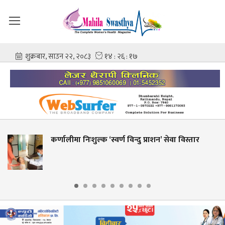
िन्दु प्राशन’ सेवा विस्तार
शहीद गंगालाल राष्ट्रिय हृदय
आशिष गोविन्द अमात्य