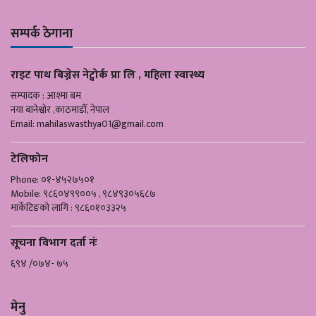
सम्पर्क ठेगाना
राइट पाथ बिज्नेस नेट्वोर्क प्रा लि , महिला स्वास्थ्य
सम्पादक : आश्मा बम
नया बानेश्वोर ,काठमाडौँ, नेपाल
Email:
mahilaswasthya01@gmail.com
टेलिफोन
Phone: ०१-४५२७५०१
Mobile: ९८६०४९९००५ , ९८४९३०५६८७
मार्केटिङको लागि : ९८६०१०३३२५
सूचना विभाग दर्ता नंः
६९४ /०७४- ७५
मेनु