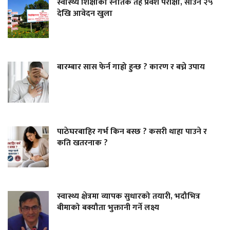
स्वास्थ्य शिक्षाको स्नातक तह प्रवेश परीक्षा, साउन २५
देखि आवेदन खुला
बारम्बार सास फेर्न गाह्रो हुन्छ ? कारण र बच्ने उपाय
पाठेघरबाहिर गर्भ किन बस्छ ? कसरी थाहा पाउने र
कति खतरनाक ?
स्वास्थ्य क्षेत्रमा व्यापक सुधारको तयारी, भदौभित्र
बीमाको बक्यौता भुक्तानी गर्ने लक्ष्य