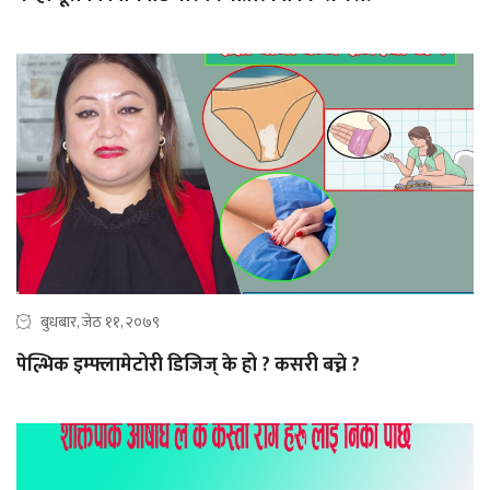
बुधबार, जेठ ११, २०७९
पेल्भिक इम्फ्लामेटोरी डिजिज् के हो ? कसरी बच्ने ?