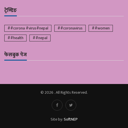
ट्रेण्डिङ
##corona #virus#nepal
##coronavirus
##women
##health
##nepal
फेसबुक पेज
© 2026 . All Rights Reserved.
Site by:
SoftNEP