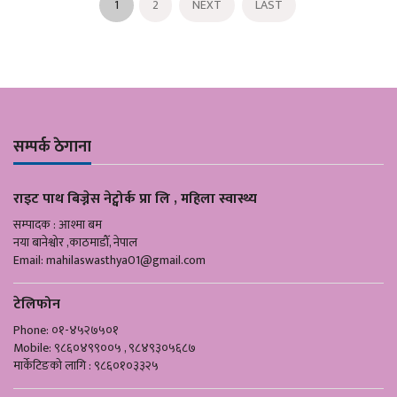
1
2
NEXT
LAST
सम्पर्क ठेगाना
राइट पाथ बिज्नेस नेट्वोर्क प्रा लि , महिला स्वास्थ्य
सम्पादक : आश्मा बम
नया बानेश्वोर ,काठमाडौँ, नेपाल
Email:
mahilaswasthya01@gmail.com
टेलिफोन
Phone: ०१-४५२७५०१
Mobile: ९८६०४९९००५ , ९८४९३०५६८७
मार्केटिङको लागि : ९८६०१०३३२५