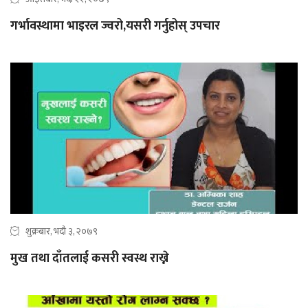
गर्भावस्थामा भाइरल ज्वरो,यसरी गर्नुहोस् उपचार
शुक्रबार, भदौ ३, २०७९
मुख तथा दाँतलाई कसरी स्वस्थ राख्ने