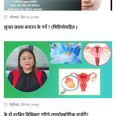
सोमबार, जेठ २३, २०७९
सुन्दर छाला बनाउन के गर्ने ? (भिडियोसहित )
बिहीबार, जेठ १९, २०७९
के हो दूरबिन विधिबाट गरिने ल्याप्रोस्कोपिक सर्जरी?