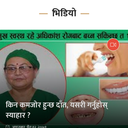
भिडियो
किन कमजोर हुन्छ दाँत, यसरी गर्नुहोस्
स्याहार ?
आइतबार, चैत १२, २०७९