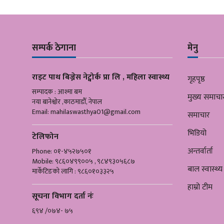
सम्पर्क ठेगाना
मेनु
राइट पाथ बिज्नेस नेट्वोर्क प्रा लि , महिला स्वास्थ्य
गृहपृष्ठ
सम्पादक : आश्मा बम
मुख्य समाचा
नया बानेश्वोर ,काठमाडौँ, नेपाल
Email:
mahilaswasthya01@gmail.com
समाचार
भिडियो
टेलिफोन
अन्तर्वार्ता
Phone: ०१-४५२७५०१
Mobile: ९८६०४९९००५ , ९८४९३०५६८७
बाल स्वास्थ्य
मार्केटिङको लागि : ९८६०१०३३२५
हाम्रो टीम
सूचना विभाग दर्ता नंः
६९४ /०७४- ७५