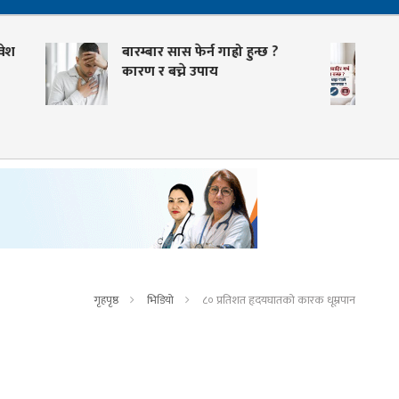
बार सास फेर्न गाह्रो हुन्छ ?
पाठेघरबाहिर गर्भ किन बस्
 र बच्ने उपाय
कसरी थाहा पाउने र कति
खतरनाक ?
गृहपृष्ठ
भिडियो
८० प्रतिशत हृदयघातको कारक धूम्रपान