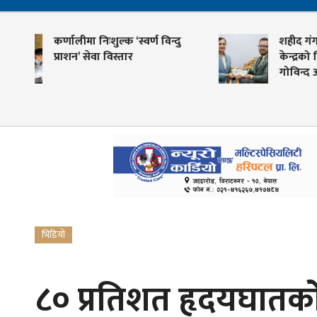
्क ‘स्वर्ण विन्दु
शहीद गंगालाल राष्ट्रिय हृदय
स्तार
केन्द्रको निर्देशकमा प्रा. डा. आशिष
गोविन्द अमात्य
भिडियो
८० प्रतिशत हृदयघातको