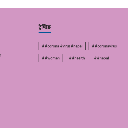
ट्रेण्डिङ
##corona #virus#nepal
##coronavirus
र
##women
##health
##nepal