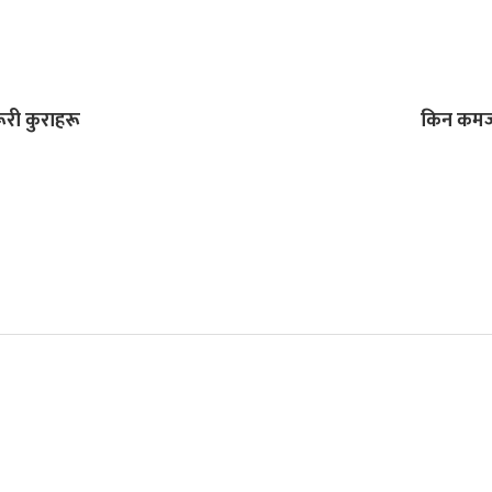
रूरी कुराहरू
किन कमजोर