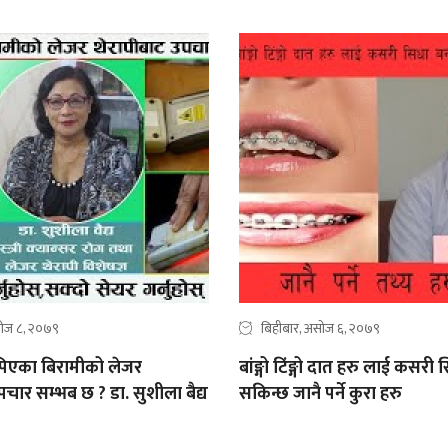
सोज ८, २०७९
बिहीबार, असोज ६, २०७९
ापिएका बिरामीको लेजर
बांङ्गो टिंङ्गो दात हरु लाई कसर
पचार सम्भब छ ? डा. सुशीला बैद्य
सकिन्छ जानै पर्ने कुरा हरु