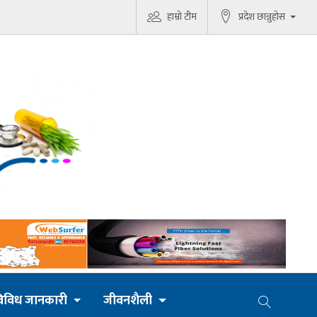
हाम्रो टीम
प्रदेश छान्नुहोस
िविध जानकारी
जीवनशैली