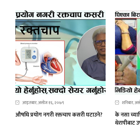
आइतबार, असोज १६, २०७९
शनिबार, अ
औषधि प्रयोग नगरी रक्तचाप कसरी घटाउने?
के नसा च्य
थेरापीबाट उ