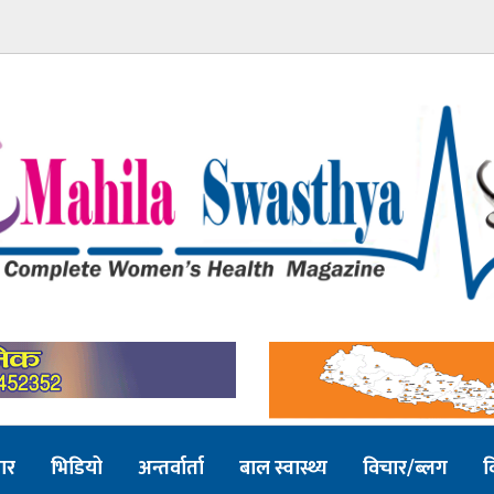
ार
भिडियो
अन्तर्वार्ता
बाल स्वास्थ्य
विचार/ब्लग
व