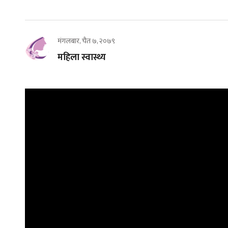
मंगलबार, चैत ७, २०७९
महिला स्वास्थ्य