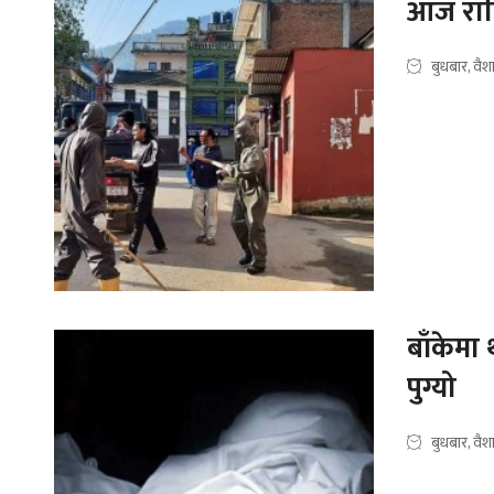
आज राति
बुधबार, वै
बाँकेमा
पुग्यो
बुधबार, वै