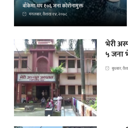
बाँकेमा थप १०६ जना कोरोनामुक्त
मंगलबार, वैशाख १४, २०७८
भेरी अस
५ जना भ
बुधबार, वै