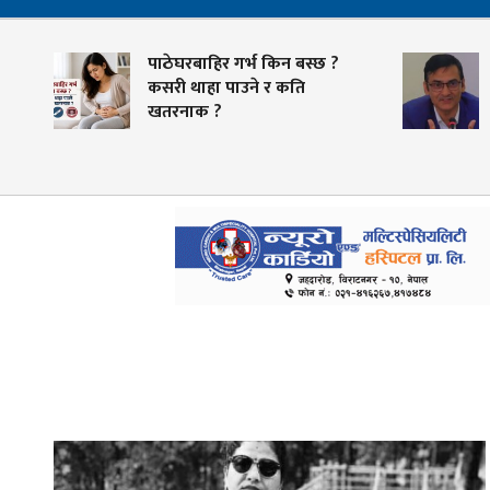
ाठेघरबाहिर गर्भ किन बस्छ ?
स्वास्थ्य क्षेत्रमा व्याप
सरी थाहा पाउने र कति
तयारी, भदौभित्र बीमाक
तरनाक ?
भुक्तानी गर्ने लक्ष्य