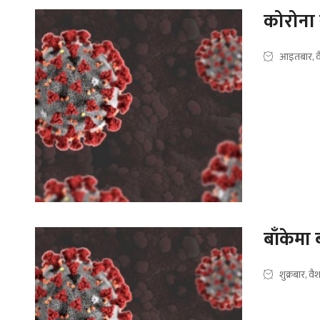
कोरोना 
आइतबार, व
बाँकेमा
शुक्रबार, व