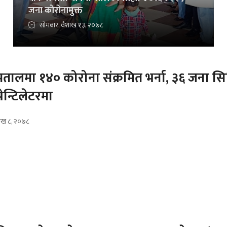
जना कोरोनामुक्त
सोमबार, वैशाख १३, २०७८
्पतालमा १४० कोरोना संक्रमित भर्ना, ३६ जना सि
ेन्टिलेटरमा
शाख ८, २०७८