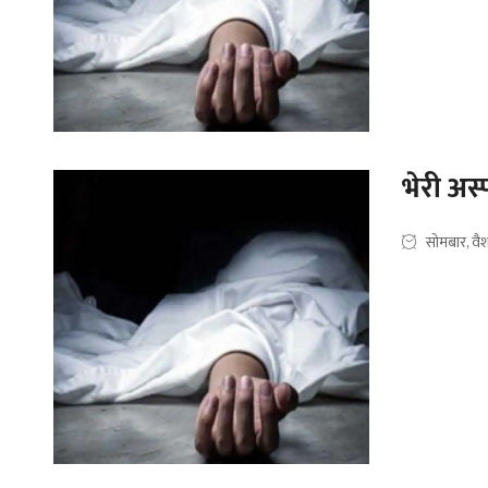
भेरी अस
सोमबार, वै