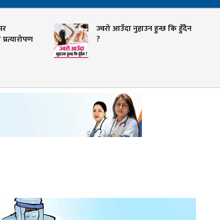
ज्वरो आउँदा नुहाउन हुन्छ कि हुँदैन
युरिक एसिड 
?
के हो ? के ख