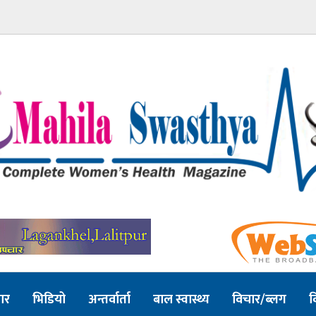
ार
भिडियो
अन्तर्वार्ता
बाल स्वास्थ्य
विचार/ब्लग
व