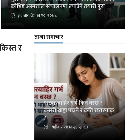
कोभिड अस्पताल संचालनमा ल्याउँने तयारी पुरा
शुक्रबार, वैशाख १०, २०७८
ताजा समाचार
किस्त र
पाठेघरबाहिर गर्भ किन बस्छ ?
कसरी थाहा पाउने र कति खतरनाक
?
बिहीबार, साउन २१, २०८३