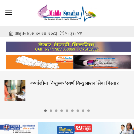
णालीमा निःशुल्क ‘स्वर्ण विन्दु प्राशन’ सेवा विस्तार
शही
आश