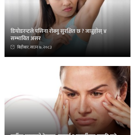
डियोडरन्टले पसिना रोक्नु सुरक्षित छ ? जान्नुहोस् ४
सम्भावित असर
बिहीबार, साउन ७, २०८३