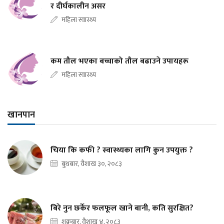
र दीर्घकालीन असर
महिला स्वास्थ्य
कम तौल भएका बच्चाको तौल बढाउने उपायहरू
महिला स्वास्थ्य
खानपान
चिया कि कफी ? स्वास्थ्यका लागि कुन उपयुक्त ?
बुधबार, वैशाख ३०, २०८३
बिरे नुन छर्केर फलफूल खाने बानी, कति सुरक्षित?
शुक्रबार, वैशाख ४, २०८३