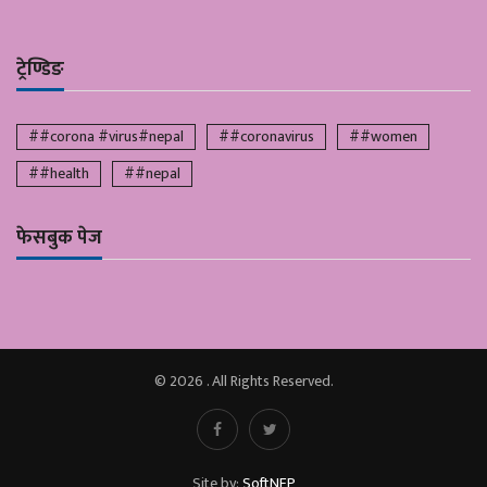
ट्रेण्डिङ
##corona #virus#nepal
##coronavirus
##women
##health
##nepal
फेसबुक पेज
© 2026 . All Rights Reserved.
Site by:
SoftNEP