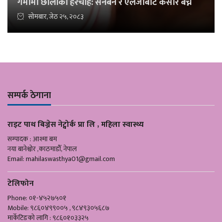
गर्मीमा छालाको हेरचाह: सनबर्न र एलर्जीबाट कसरि बच्ने
सोमबार, जेठ २५, २०८३
सम्पर्क ठेगाना
राइट पाथ बिज्नेस नेट्वोर्क प्रा लि , महिला स्वास्थ्य
सम्पादक : आश्मा बम
नया बानेश्वोर ,काठमाडौँ, नेपाल
Email:
mahilaswasthya01@gmail.com
टेलिफोन
Phone: ०१-४५२७५०१
Mobile: ९८६०४९९००५ , ९८४९३०५६८७
मार्केटिङको लागि : ९८६०१०३३२५