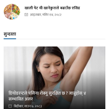
खाली पेट यी खानेकुराले बढाउँछ एसिड
आइतबार, मंसिर १४, २०८२
सुन्दरता
डियोडरन्टले पसिना रोक्नु सुरक्षित छ ? जान्नुहोस् ४
सम्भावित असर
बिहीबार, साउन ७, २०८३