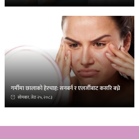
गर्मीमा छालाको हेरचाह: सनबर्न र एलर्जीबाट कसरि बच्ने
सोमबार, जेठ २५, २०८३