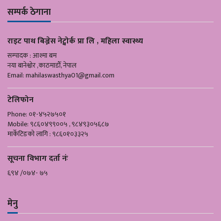
सम्पर्क ठेगाना
राइट पाथ बिज्नेस नेट्वोर्क प्रा लि , महिला स्वास्थ्य
सम्पादक : आश्मा बम
नया बानेश्वोर ,काठमाडौँ, नेपाल
Email:
mahilaswasthya01@gmail.com
टेलिफोन
Phone: ०१-४५२७५०१
Mobile: ९८६०४९९००५ , ९८४९३०५६८७
मार्केटिङको लागि : ९८६०१०३३२५
सूचना विभाग दर्ता नंः
६९४ /०७४- ७५
मेनु