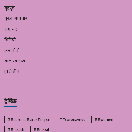
गृहपृष्ठ
मुख्य समाचार
समाचार
भिडियो
अन्तर्वार्ता
बाल स्वास्थ्य
हाम्रो टीम
ट्रेण्डिङ
##corona #virus#nepal
##coronavirus
##women
##health
##nepal