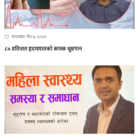
मंगलबार, चैत ७, २०७९
८० प्रतिशत हृदयघातको कारक धूम्रपान