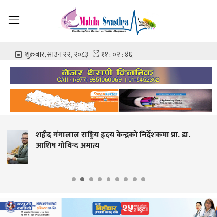
रिय हृदय केन्द्रको निर्देशकमा प्रा. डा.
स्वास्थ्य शिक्षाको
ात्य
देखि आवेदन खुल