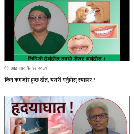
आइतबार, चैत १२, २०७९
किन कमजोर हुन्छ दाँत, यसरी गर्नुहोस् स्याहार ?