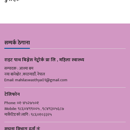
सम्पर्क ठेगाना
राइट पाथ बिज्नेस नेट्वोर्क प्रा लि , महिला स्वास्थ्य
सम्पादक : आश्मा बम
नया बानेश्वोर ,काठमाडौँ, नेपाल
Email:
mahilaswasthya01@gmail.com
टेलिफोन
Phone: ०१-४५२७५०१
Mobile: ९८६०४९९००५ , ९८४९३०५६८७
मार्केटिङको लागि : ९८६०१०३३२५
सूचना विभाग दर्ता नंः