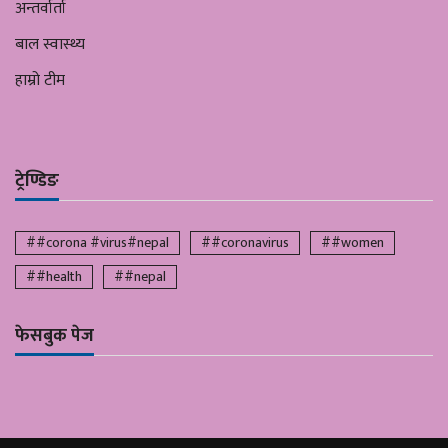
अन्तर्वार्ता
बाल स्वास्थ्य
हाम्रो टीम
ट्रेण्डिङ
##corona #virus#nepal
##coronavirus
##women
##health
##nepal
फेसबुक पेज