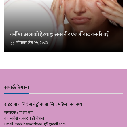
गर्मीमा छालाको हेरचाह: सनबर्न र एलर्जीबाट कसरि बच्ने
सोमबार, जेठ २५, २०८३
सम्पर्क ठेगाना
राइट पाथ बिज्नेस नेट्वोर्क प्रा लि , महिला स्वास्थ्य
सम्पादक : आश्मा बम
नया बानेश्वोर ,काठमाडौँ, नेपाल
Email:
mahilaswasthya01@gmail.com