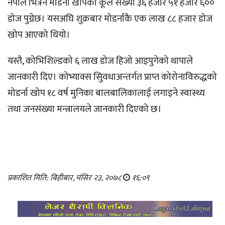
नेपाल भित्रने मोडर्ना खोपको कूल संख्या ३६ हजार ५१ हजार ६००
डोज पुग्नेछ। यसअघि शुक्रबार मोडर्नाकै एक लाख ८८ हजार डोज
खोप आएको थियो।
यस्तै, कोभिशिल्डको ६ लाख डोज हिजो आइपुगेको थापाले
जानकारी दिए। कोभ्याक्स सुिवधाअन्तर्गत प्राप्त कोरोनाविरुद्धको
मोडर्ना खोप १८ वर्ष मुनिका बालबालिकालाई लगाइने स्वास्थ्य
तथा जनसंख्या मन्त्रालयले जानकारी दिएको छ।
प्रकाशित मिति: बिहीबार, मंसिर २३, २०७८
१६:०९