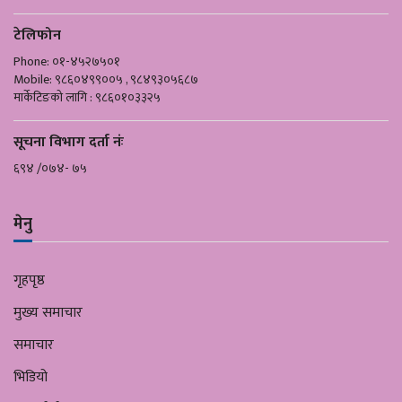
टेलिफोन
Phone: ०१-४५२७५०१
Mobile: ९८६०४९९००५ , ९८४९३०५६८७
मार्केटिङको लागि : ९८६०१०३३२५
सूचना विभाग दर्ता नंः
६९४ /०७४- ७५
मेनु
गृहपृष्ठ
मुख्य समाचार
समाचार
भिडियो