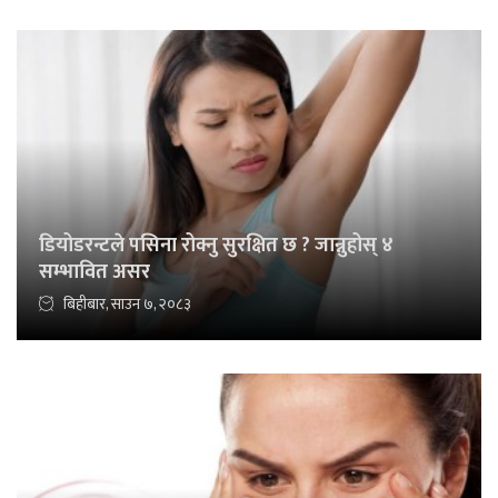
डियोडरन्टले पसिना रोक्नु सुरक्षित छ ? जान्नुहोस् ४
सम्भावित असर
बिहीबार, साउन ७, २०८३