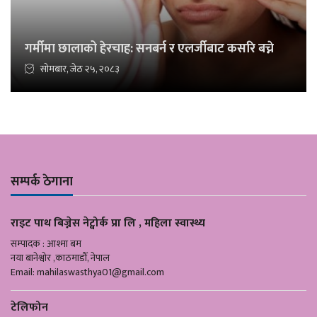
गर्मीमा छालाको हेरचाह: सनबर्न र एलर्जीबाट कसरि बच्ने
सोमबार, जेठ २५, २०८३
सम्पर्क ठेगाना
राइट पाथ बिज्नेस नेट्वोर्क प्रा लि , महिला स्वास्थ्य
सम्पादक : आश्मा बम
नया बानेश्वोर ,काठमाडौँ, नेपाल
Email:
mahilaswasthya01@gmail.com
टेलिफोन