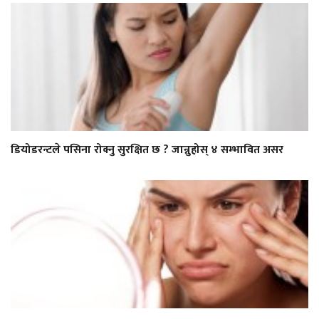
डियोडरन्टले पसिना रोक्नु सुरक्षित छ ? जान्नुहोस् ४ सम्भावित असर