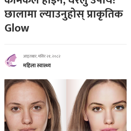
केमिकल होइन, घरेलु उपाय!
छालामा ल्याउनुहोस् प्राकृतिक
Glow
आइतबार, मंसिर २१, २०८२
महिला स्वास्थ्य