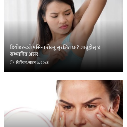
डियोडरन्टले पसिना रोक्नु सुरक्षित छ ? जान्नुहोस् ४
सम्भावित असर
बिहीबार, साउन ७, २०८३