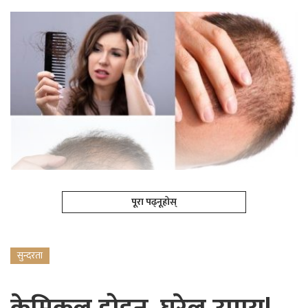
पूरा पढ्नूहोस्
सुन्दरता