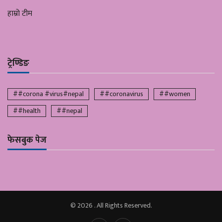
हाम्रो टीम
ट्रेण्डिङ
##corona #virus#nepal
##coronavirus
##women
##health
##nepal
फेसबुक पेज
© 2026 . All Rights Reserved.