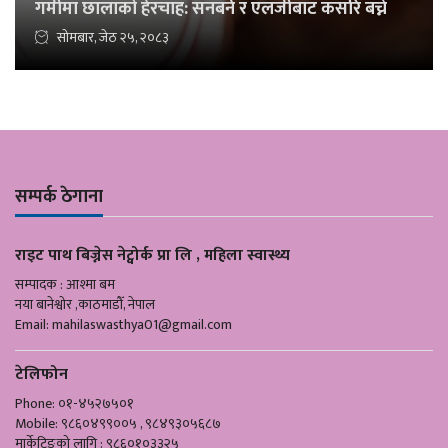
गर्मीमा छालाको हेरचाह: सनबर्न र एलर्जीबाट कसरि बच्ने
सोमबार, जेठ २५, २०८३
सम्पर्क ठेगाना
राइट पाथ बिज्नेस नेट्वोर्क प्रा लि , महिला स्वास्थ्य
सम्पादक : आश्मा बम
नया बानेश्वोर ,काठमाडौँ, नेपाल
Email:
mahilaswasthya01@gmail.com
टेलिफोन
Phone: ०१-४५२७५०१
Mobile: ९८६०४९९००५ , ९८४९३०५६८७
मार्केटिङको लागि : ९८६०१०३३२५