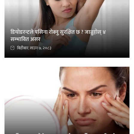
डियोडरन्टले पसिना रोक्नु सुरक्षित छ ? जान्नुहोस् ४
सम्भावित असर
बिहीबार, साउन ७, २०८३