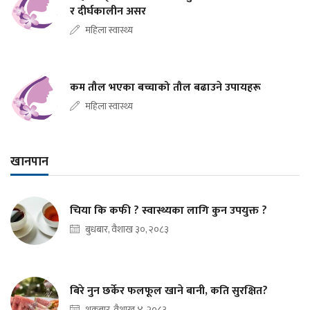
र दीर्घकालीन असर
महिला स्वास्थ्य
कम तौल भएका बच्चाको तौल बढाउने उपायहरू
महिला स्वास्थ्य
खानपान
चिया कि कफी ? स्वास्थ्यका लागि कुन उपयुक्त ?
बुधबार, वैशाख ३०, २०८३
बिरे नुन छर्केर फलफूल खाने बानी, कति सुरक्षित?
शुक्रबार, वैशाख ४, २०८३