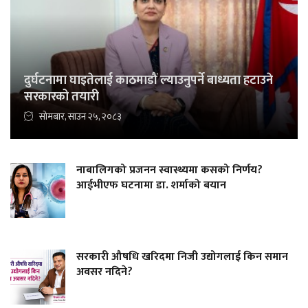
दुर्घटनामा घाइतेलाई काठमाडौं ल्याउनुपर्ने बाध्यता हटाउने
सरकारको तयारी
सोमबार, साउन २५, २०८३
नाबालिगको प्रजनन स्वास्थ्यमा कसको निर्णय?
आईभीएफ घटनामा डा. शर्माको बयान
सरकारी औषधि खरिदमा निजी उद्योगलाई किन समान
अवसर नदिने?