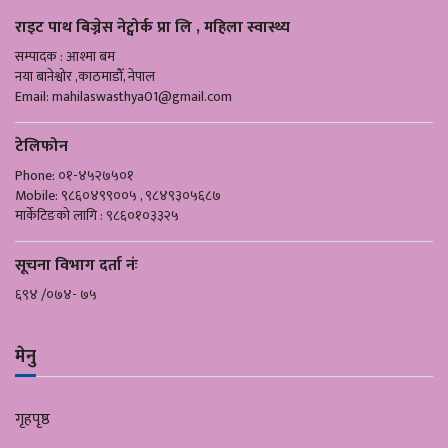
राइट पाथ बिज्नेस नेट्वोर्क प्रा लि , महिला स्वास्थ्य
सम्पादक : आश्मा बम
नया बानेश्वोर ,काठमाडौँ, नेपाल
Email:
mahilaswasthya01@gmail.com
टेलिफोन
Phone: ०१-४५२७५०१
Mobile: ९८६०४९९००५ , ९८४९३०५६८७
मार्केटिङको लागि : ९८६०१०३३२५
सूचना विभाग दर्ता नंः
६९४ /०७४- ७५
मेनु
गृहपृष्ठ