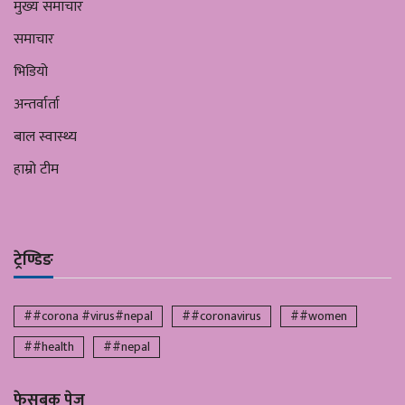
मुख्य समाचार
समाचार
भिडियो
अन्तर्वार्ता
बाल स्वास्थ्य
हाम्रो टीम
ट्रेण्डिङ
##corona #virus#nepal
##coronavirus
##women
##health
##nepal
फेसबुक पेज