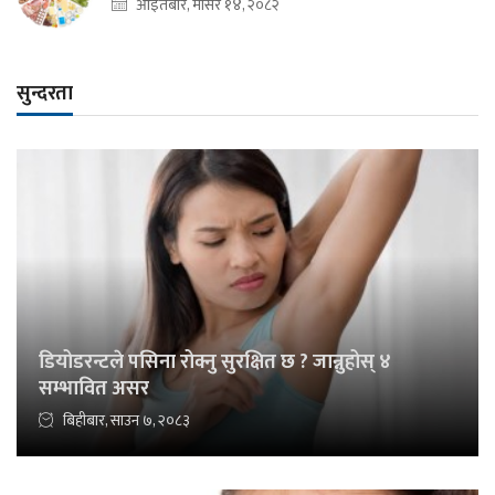
आइतबार, मंसिर १४, २०८२
सुन्दरता
डियोडरन्टले पसिना रोक्नु सुरक्षित छ ? जान्नुहोस् ४
सम्भावित असर
बिहीबार, साउन ७, २०८३