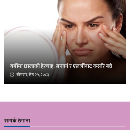
गर्मीमा छालाको हेरचाह: सनबर्न र एलर्जीबाट कसरि बच्ने
सोमबार, जेठ २५, २०८३
सम्पर्क ठेगाना