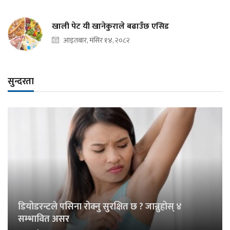
खाली पेट यी खानेकुराले बढाउँछ एसिड
आइतबार, मंसिर १४, २०८२
सुन्दरता
डियोडरन्टले पसिना रोक्नु सुरक्षित छ ? जान्नुहोस् ४
सम्भावित असर