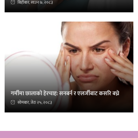
बिहीबार, साउन ७, २०८३
गर्मीमा छालाको हेरचाह: सनबर्न र एलर्जीबाट कसरि बच्ने
सोमबार, जेठ २५, २०८३