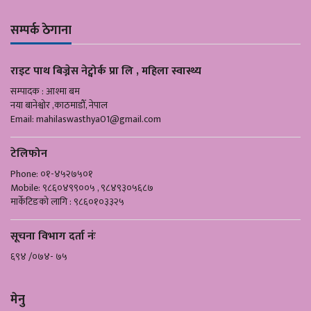
सम्पर्क ठेगाना
राइट पाथ बिज्नेस नेट्वोर्क प्रा लि , महिला स्वास्थ्य
सम्पादक : आश्मा बम
नया बानेश्वोर ,काठमाडौँ, नेपाल
Email:
mahilaswasthya01@gmail.com
टेलिफोन
Phone: ०१-४५२७५०१
Mobile: ९८६०४९९००५ , ९८४९३०५६८७
मार्केटिङको लागि : ९८६०१०३३२५
सूचना विभाग दर्ता नंः
६९४ /०७४- ७५
मेनु