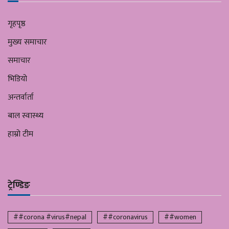
गृहपृष्ठ
मुख्य समाचार
समाचार
भिडियो
अन्तर्वार्ता
बाल स्वास्थ्य
हाम्रो टीम
ट्रेण्डिङ
##corona #virus#nepal
##coronavirus
##women