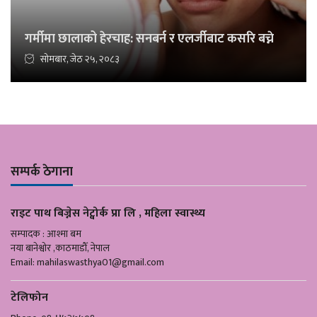
गर्मीमा छालाको हेरचाह: सनबर्न र एलर्जीबाट कसरि बच्ने
सोमबार, जेठ २५, २०८३
सम्पर्क ठेगाना
राइट पाथ बिज्नेस नेट्वोर्क प्रा लि , महिला स्वास्थ्य
सम्पादक : आश्मा बम
नया बानेश्वोर ,काठमाडौँ, नेपाल
Email:
mahilaswasthya01@gmail.com
टेलिफोन