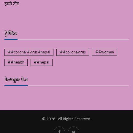
हाम्रो टीम
ट्रेण्डिङ
##corona #virus#nepal
##coronavirus
##women
##health
##nepal
फेसबुक पेज
© 2026 . All Rights Reserved.