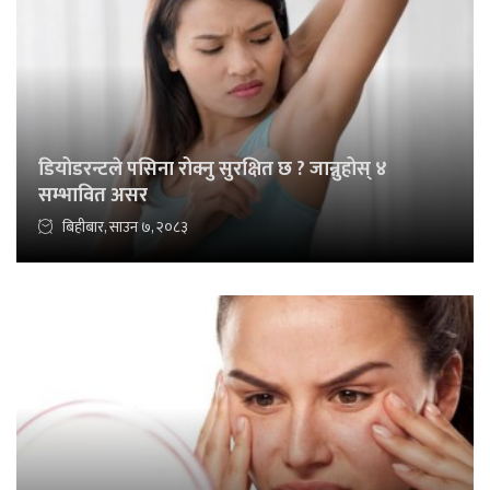
डियोडरन्टले पसिना रोक्नु सुरक्षित छ ? जान्नुहोस् ४
सम्भावित असर
बिहीबार, साउन ७, २०८३