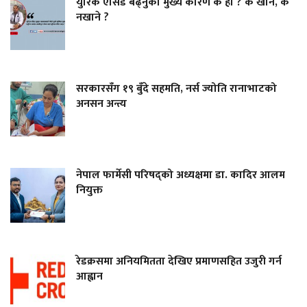
युरिक एसिड बढ्नुको मुख्य कारण के हो ? के खाने, के
नखाने ?
सरकारसँग १९ बुँदे सहमति, नर्स ज्योति रानाभाटको
अनसन अन्त्य
नेपाल फार्मेसी परिषद्को अध्यक्षमा डा. कादिर आलम
नियुक्त
रेडक्रसमा अनियमितता देखिए प्रमाणसहित उजुरी गर्न
आह्वान