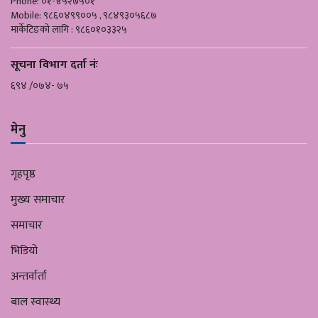
Phone: ०१-४५२७५०१
Mobile: ९८६०४९९००५ , ९८४९३०५६८७
मार्केटिङको लागि : ९८६०१०३३२५
सूचना विभाग दर्ता नंः
६९४ /०७४- ७५
मेनु
गृहपृष्ठ
मुख्य समाचार
समाचार
भिडियो
अन्तर्वार्ता
बाल स्वास्थ्य