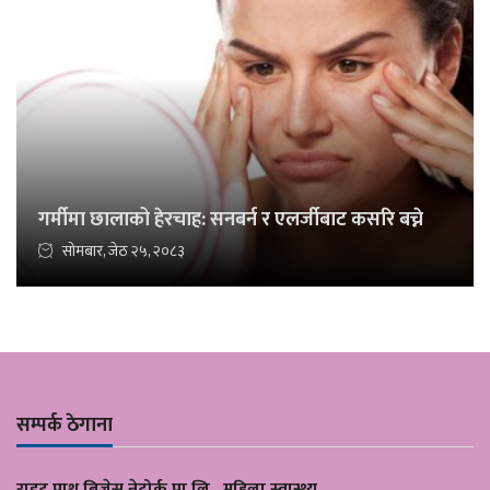
गर्मीमा छालाको हेरचाह: सनबर्न र एलर्जीबाट कसरि बच्ने
सोमबार, जेठ २५, २०८३
सम्पर्क ठेगाना
राइट पाथ बिज्नेस नेट्वोर्क प्रा लि , महिला स्वास्थ्य