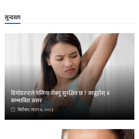
सुन्दरता
डियोडरन्टले पसिना रोक्नु सुरक्षित छ ? जान्नुहोस् ४
सम्भावित असर
बिहीबार, साउन ७, २०८३