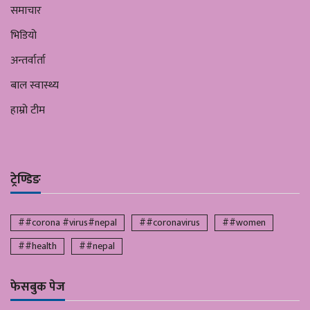
समाचार
भिडियो
अन्तर्वार्ता
बाल स्वास्थ्य
हाम्रो टीम
ट्रेण्डिङ
##corona #virus#nepal
##coronavirus
##women
##health
##nepal
फेसबुक पेज