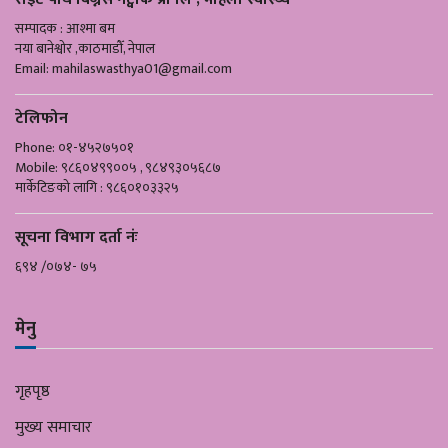
सम्पादक : आश्मा बम
नया बानेश्वोर ,काठमाडौँ, नेपाल
Email:
mahilaswasthya01@gmail.com
टेलिफोन
Phone: ०१-४५२७५०१
Mobile: ९८६०४९९००५ , ९८४९३०५६८७
मार्केटिङको लागि : ९८६०१०३३२५
सूचना विभाग दर्ता नंः
६९४ /०७४- ७५
मेनु
गृहपृष्ठ
मुख्य समाचार