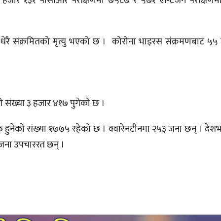
 १६ हजार १३१ पीसीआर परीक्षणमा ७५८७ र ५७१ एन्टिजेन परीक्षण
ै धेरै संक्रमितको मृत्यु भएको छ । कोरोना भाइरस संक्रमणबाट ५५ ज
को संख्या ३ हजार ४१७ पुगेको छ ।
्त हुनेको संख्या १७७५ रहेको छ । क्वारेनटीनमा २५३ जना छन् । दे
जना उपचाररत छन् ।