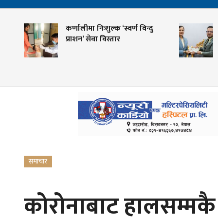
कर्णालीमा निःशुल्क ‘स्वर्ण विन्दु
शह
प्राशन’ सेवा विस्तार
के
गो
समाचार
कोरोनाबाट हालसम्मकै धे