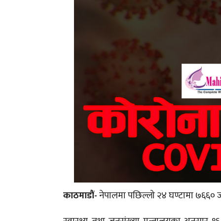
काठमाडौं-
नेपालमा पछिल्लो २४ घण्टामा ७६६० ज