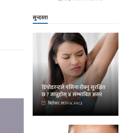
सुन्दरता
डियोडरन्टले पसिना रोक्नु सुरक्षित
छ ? जान्नुहोस् ४ सम्भावित असर
बिहीबार, साउन ७, २०८३