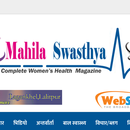
ार
भिडियो
अन्तर्वार्ता
बाल स्वास्थ्य
विचार/ब्लग
व