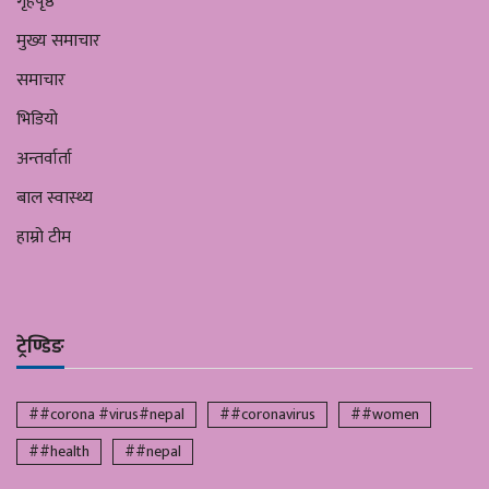
गृहपृष्ठ
मुख्य समाचार
समाचार
भिडियो
अन्तर्वार्ता
बाल स्वास्थ्य
हाम्रो टीम
ट्रेण्डिङ
##corona #virus#nepal
##coronavirus
##women
##health
##nepal