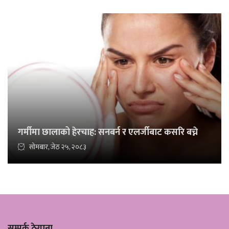
गर्मीमा छालाको हेरचाह: सनबर्न र एलर्जीबाट कसरि बच्ने
सोमबार, जेठ २५, २०८३
सम्पर्क ठेगाना