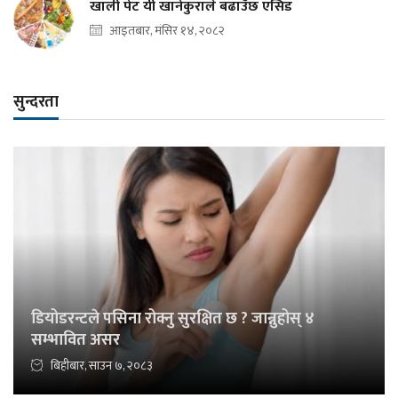
खाली पेट यी खानेकुराले बढाउँछ एसिड
आइतबार, मंसिर १४, २०८२
सुन्दरता
डियोडरन्टले पसिना रोक्नु सुरक्षित छ ? जान्नुहोस् ४
सम्भावित असर
बिहीबार, साउन ७, २०८३