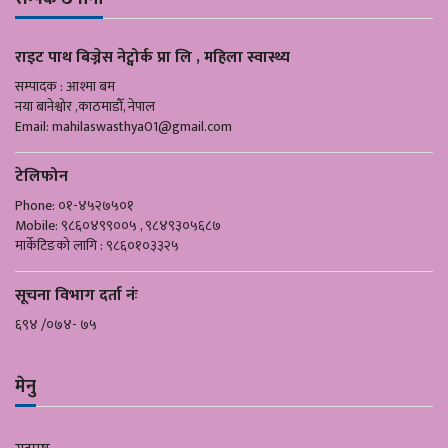
राइट पाथ बिज्नेस नेट्वोर्क प्रा लि , महिला स्वास्थ्य
सम्पादक : आश्मा बम
नया बानेश्वोर ,काठमाडौँ, नेपाल
Email:
mahilaswasthya01@gmail.com
टेलिफोन
Phone: ०१-४५२७५०१
Mobile: ९८६०४९९००५ , ९८४९३०५६८७
मार्केटिङको लागि : ९८६०१०३३२५
सूचना विभाग दर्ता नंः
६९४ /०७४- ७५
मेनु