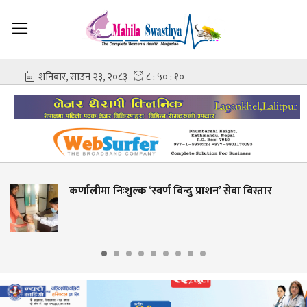
 निःशुल्क ‘स्वर्ण विन्दु प्राशन’ सेवा विस्तार
शहीद गंगा
आशिष गो