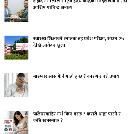
शहीद गंगालाल राष्ट्रिय हृदय केन्द्रको निर्देशकमा प्रा. डा.
आशिष गोविन्द अमात्य
स्वास्थ्य शिक्षाको स्नातक तह प्रवेश परीक्षा, साउन २५
देखि आवेदन खुला
बारम्बार सास फेर्न गाह्रो हुन्छ ? कारण र बच्ने उपाय
पाठेघरबाहिर गर्भ किन बस्छ ? कसरी थाहा पाउने र
कति खतरनाक ?