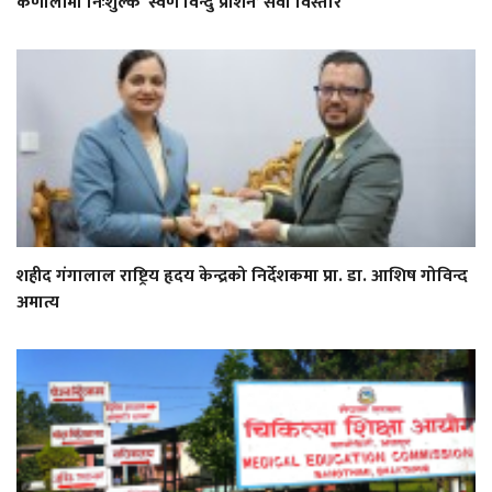
कर्णालीमा निःशुल्क ‘स्वर्ण विन्दु प्राशन’ सेवा विस्तार
शहीद गंगालाल राष्ट्रिय हृदय केन्द्रको निर्देशकमा प्रा. डा. आशिष गोविन्द
अमात्य