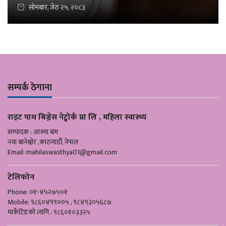
सोमबार, जेठ २५, २०८३
सम्पर्क ठेगाना
राइट पाथ बिज्नेस नेट्वोर्क प्रा लि , महिला स्वास्थ्य
सम्पादक : आश्मा बम
नया बानेश्वोर ,काठमाडौँ, नेपाल
Email:
mahilaswasthya01@gmail.com
टेलिफोन
Phone: ०१-४५२७५०१
Mobile: ९८६०४९९००५ , ९८४९३०५६८७
मार्केटिङको लागि : ९८६०१०३३२५