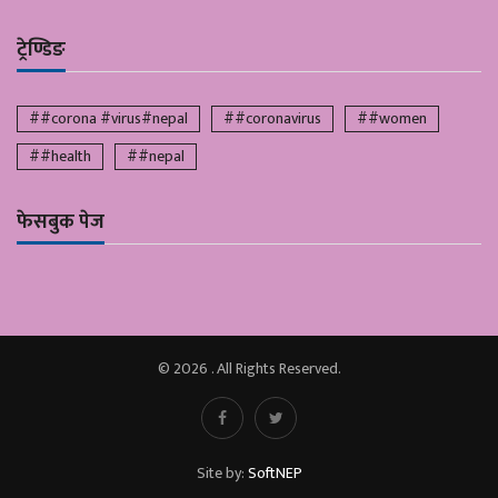
ट्रेण्डिङ
##corona #virus#nepal
##coronavirus
##women
##health
##nepal
फेसबुक पेज
© 2026 . All Rights Reserved.
Site by:
SoftNEP