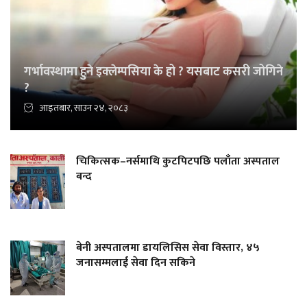
गर्भावस्थामा हुने इक्लेम्पसिया के हो ? यसबाट कसरी जोगिने
?
आइतबार, साउन २४, २०८३
चिकित्सक–नर्समाथि कुटपिटपछि पलाँता अस्पताल
बन्द
बेनी अस्पतालमा डायलिसिस सेवा विस्तार, ४५
जनासम्मलाई सेवा दिन सकिने