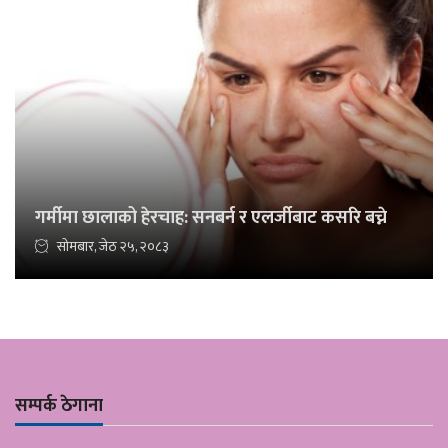
गर्मीमा छालाको हेरचाह: सनबर्न र एलर्जीबाट कसरि बच्ने
सोमबार, जेठ २५, २०८३
सम्पर्क ठेगाना