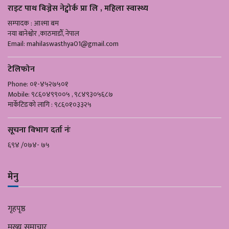
राइट पाथ बिज्नेस नेट्वोर्क प्रा लि , महिला स्वास्थ्य
सम्पादक : आश्मा बम
नया बानेश्वोर ,काठमाडौँ, नेपाल
Email:
mahilaswasthya01@gmail.com
टेलिफोन
Phone: ०१-४५२७५०१
Mobile: ९८६०४९९००५ , ९८४९३०५६८७
मार्केटिङको लागि : ९८६०१०३३२५
सूचना विभाग दर्ता नंः
६९४ /०७४- ७५
मेनु
गृहपृष्ठ
मुख्य समाचार