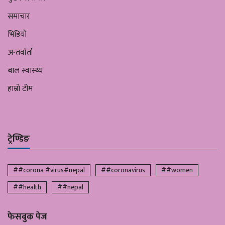
समाचार
भिडियो
अन्तर्वार्ता
बाल स्वास्थ्य
हाम्रो टीम
ट्रेण्डिङ
##corona #virus#nepal
##coronavirus
##women
##health
##nepal
फेसबुक पेज