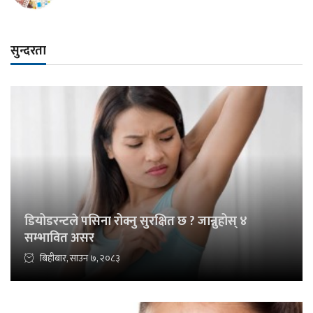
सुन्दरता
डियोडरन्टले पसिना रोक्नु सुरक्षित छ ? जान्नुहोस् ४
सम्भावित असर
बिहीबार, साउन ७, २०८३