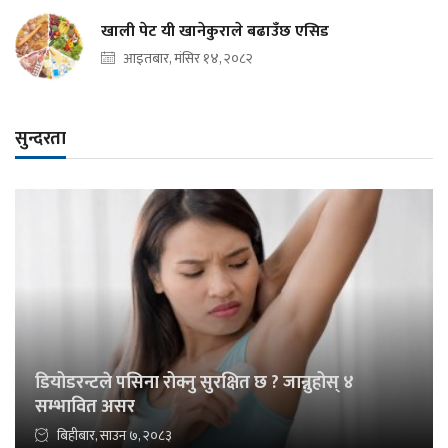
खाली पेट यी खानेकुराले बढाउँछ एसिड
आइतबार, मंसिर १४, २०८२
सुन्दरता
डियोडरन्टले पसिना रोक्नु सुरक्षित छ ? जान्नुहोस् ४
सम्भावित असर
बिहीबार, साउन ७, २०८३