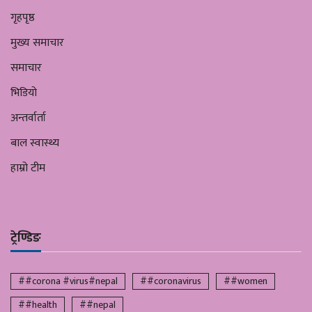
गृहपृष्ठ
मुख्य समाचार
समाचार
भिडियो
अन्तर्वार्ता
बाल स्वास्थ्य
हाम्रो टीम
ट्रेण्डिङ
##corona #virus#nepal
##coronavirus
##women
##health
##nepal