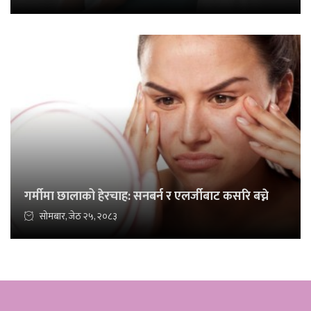
गर्मीमा छालाको हेरचाह: सनबर्न र एलर्जीबाट कसरि बच्ने
सोमबार, जेठ २५, २०८३