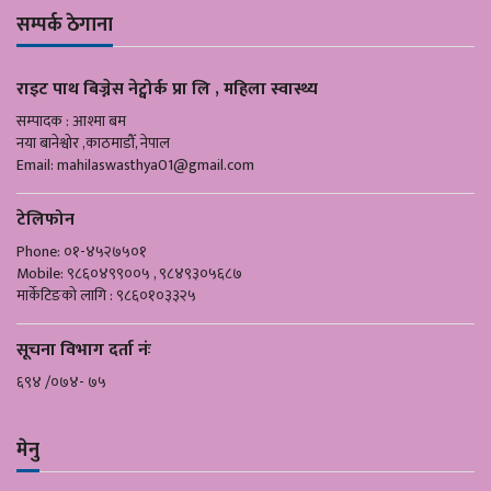
सम्पर्क ठेगाना
राइट पाथ बिज्नेस नेट्वोर्क प्रा लि , महिला स्वास्थ्य
सम्पादक : आश्मा बम
नया बानेश्वोर ,काठमाडौँ, नेपाल
Email:
mahilaswasthya01@gmail.com
टेलिफोन
Phone: ०१-४५२७५०१
Mobile: ९८६०४९९००५ , ९८४९३०५६८७
मार्केटिङको लागि : ९८६०१०३३२५
सूचना विभाग दर्ता नंः
६९४ /०७४- ७५
मेनु