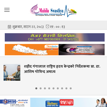
 हृदय केन्द्रको निर्देशकमा प्रा. डा.
स्वास्थ्य शिक्षाको स्
य
देखि आवेदन खुला