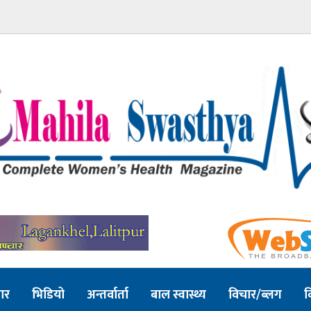
ार
भिडियो
अन्तर्वार्ता
बाल स्वास्थ्य
विचार/ब्लग
व