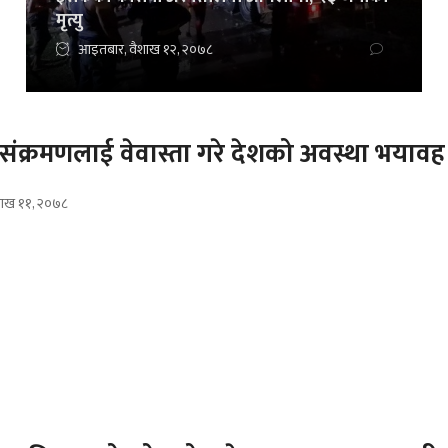
मृत्यु
आइतबार, वैशाख १२, २०७८
संक्रमणलाई वेवास्ता गरे देशको अवस्था भयावह 
शाख ११, २०७८