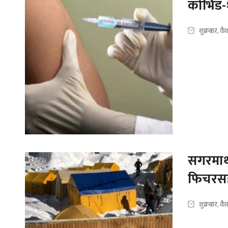
कोभिड-१
शुक्रबार, 
सगरमाथा
फिचरस
शुक्रबार, 