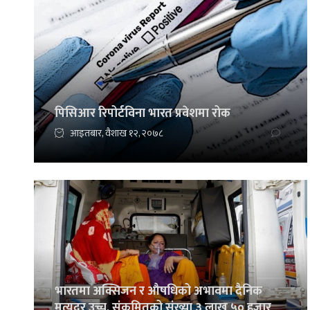
पिसिआर रिपोर्टविना भारत प्रवेशमा रोक
आइतबार, वैशाख १२, २०७८
भारतमा अक्सिजन र औषधिको अभावमा दैनिक
मृत्युदर उच्च, संक्रमितको संख्या ३ लाख ५० हजार