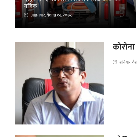
नजिक
आइतबार, वैशाख १२, २०७८
कोरोना 
शनिबार, वै