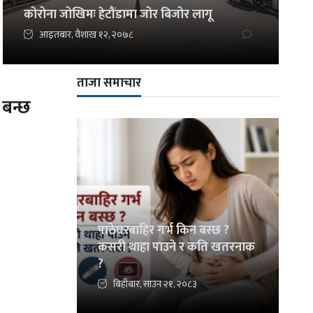
कोरोना जोखिमः हेटौंडामा जोर बिजोर लागू
आइतबार, वैशाख १२, २०७८
ताजा समाचार
बन्छ‍
पाठेघरबाहिर गर्भ किन बस्छ ?
कसरी थाहा पाउने र कति खतरनाक
?
बिहीबार, साउन २१, २०८३