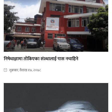
निषेधाज्ञामा तोकिएका संस्थालाई पास नचाहिने
शुक्रबार, वैशाख १७, २०७८