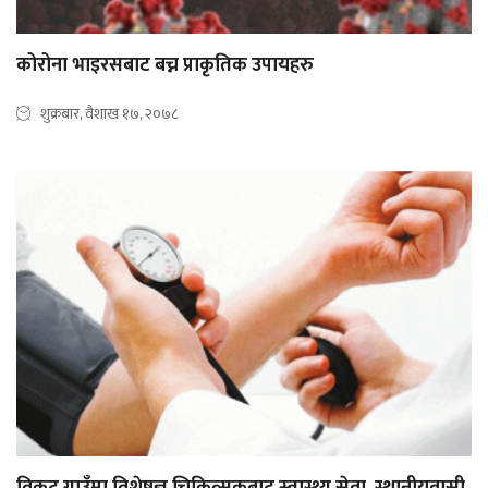
कोरोना भाइरसबाट बच्न प्राकृतिक उपायहरु
शुक्रबार, वैशाख १७, २०७८