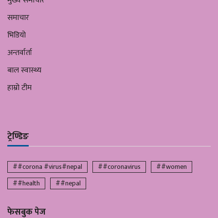
मुख्य समाचार
समाचार
भिडियो
अन्तर्वार्ता
बाल स्वास्थ्य
हाम्रो टीम
ट्रेण्डिङ
##corona #virus#nepal
##coronavirus
##women
##health
##nepal
फेसबुक पेज