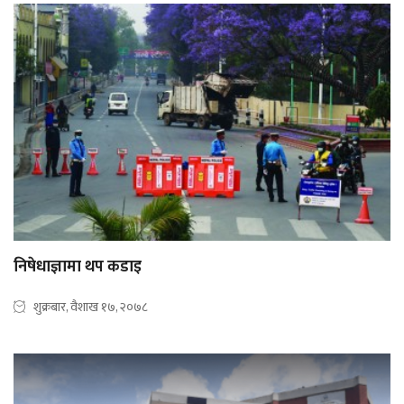
निषेधाज्ञामा थप कडाइ
शुक्रबार, वैशाख १७, २०७८