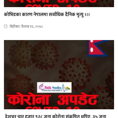
कोभिडका कारण नेपालमा सर्वाधिक दैनिक मृत्यु ।।।
बिहीबार, वैशाख १६, २०७८
देशभर चार हजार ९२८ जना कोरोना संक्रमित थपिए, ३५ जना