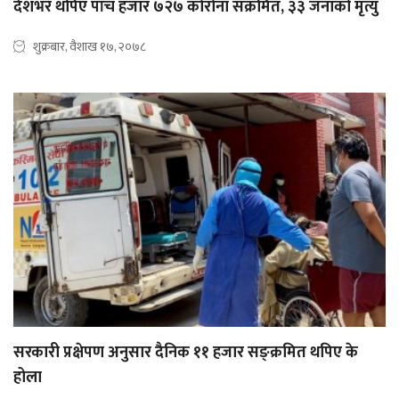
देशभर थपिए पाँच हजार ७२७ कोरोना संक्रमित, ३३ जनाको मृत्यु
शुक्रबार, वैशाख १७, २०७८
सरकारी प्रक्षेपण अनुसार दैनिक ११ हजार सङ्क्रमित थपिए के
होला