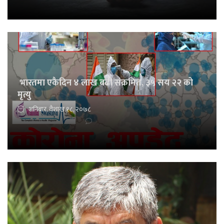
भारतमा एकैदिन ४ लाख बढी संक्रमित, ३५ सय २२ को
मृत्यु
शनिबार, वैशाख १८, २०७८