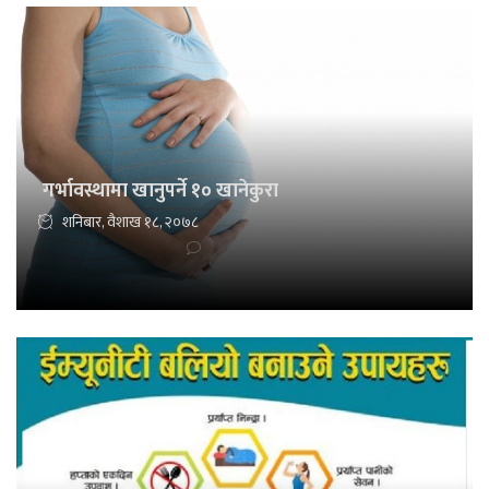
गर्भावस्थामा खानुपर्ने १० खानेकुरा
शनिबार, वैशाख १८, २०७८