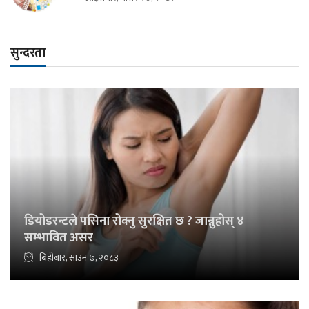
सुन्दरता
डियोडरन्टले पसिना रोक्नु सुरक्षित छ ? जान्नुहोस् ४
सम्भावित असर
बिहीबार, साउन ७, २०८३