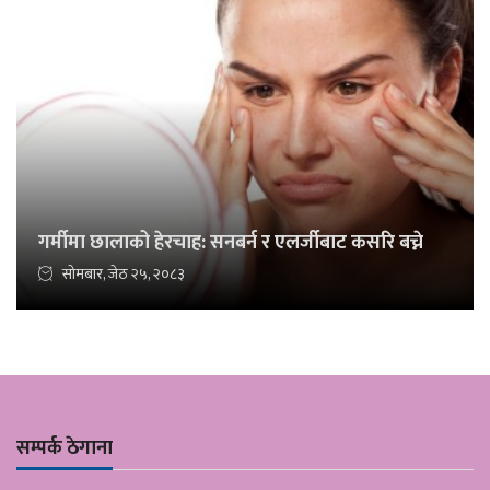
गर्मीमा छालाको हेरचाह: सनबर्न र एलर्जीबाट कसरि बच्ने
सोमबार, जेठ २५, २०८३
सम्पर्क ठेगाना