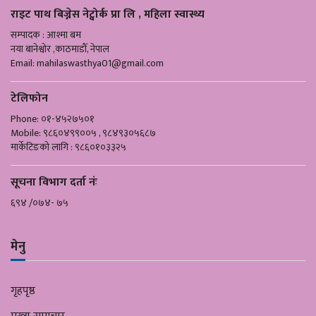
राइट पाथ बिज्नेस नेट्वोर्क प्रा लि , महिला स्वास्थ्य
सम्पादक : आश्मा बम
नया बानेश्वोर ,काठमाडौँ, नेपाल
Email:
mahilaswasthya01@gmail.com
टेलिफोन
Phone: ०१-४५२७५०१
Mobile: ९८६०४९९००५ , ९८४९३०५६८७
मार्केटिङको लागि : ९८६०१०३३२५
सूचना विभाग दर्ता नंः
६९४ /०७४- ७५
मेनु
गृहपृष्ठ