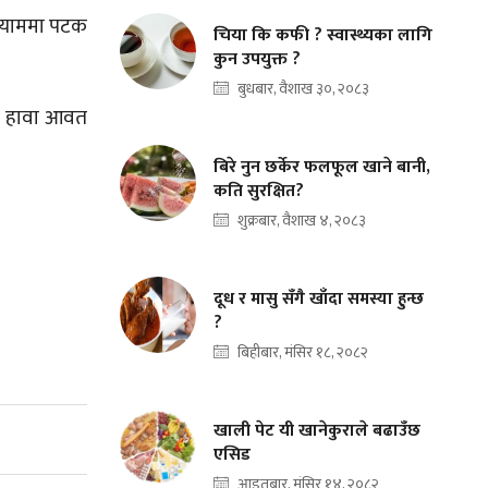
ाडोयाममा पटक
चिया कि कफी ? स्वास्थ्यका लागि
कुन उपयुक्त ?
बुधबार, वैशाख ३०, २०८३
मा हावा आवत
बिरे नुन छर्केर फलफूल खाने बानी,
कति सुरक्षित?
शुक्रबार, वैशाख ४, २०८३
दूध र मासु सँगै खाँदा समस्या हुन्छ
?
बिहीबार, मंसिर १८, २०८२
खाली पेट यी खानेकुराले बढाउँछ
एसिड
आइतबार, मंसिर १४, २०८२