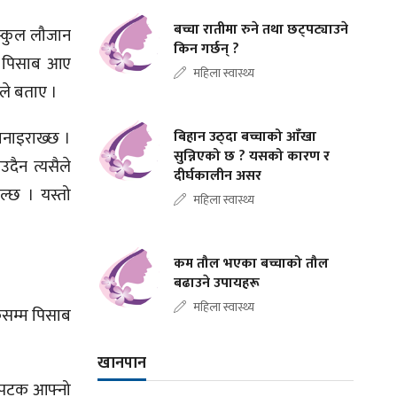
बच्चा रातीमा रुने तथा छट्पट्याउने
स्कुल लौजान
किन गर्छन् ?
ाई पिसाब आए
महिला स्वास्थ्य
उनले बताए ।
 बनाइराख्छ ।
बिहान उठ्दा बच्चाको आँखा
सुन्निएको छ ? यसको कारण र
उदैन त्यसैले
दीर्घकालीन असर
ल्छ । यस्तो
महिला स्वास्थ्य
कम तौल भएका बच्चाको तौल
बढाउने उपायहरू
महिला स्वास्थ्य
कसम्म पिसाब
खानपान
 एकपटक आफ्नो