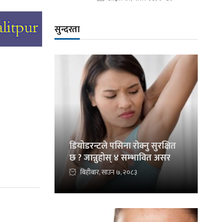
सुन्दरता
डियोडरन्टले पसिना रोक्नु सुरक्षित
छ ? जान्नुहोस् ४ सम्भावित असर
बिहीबार, साउन ७, २०८३