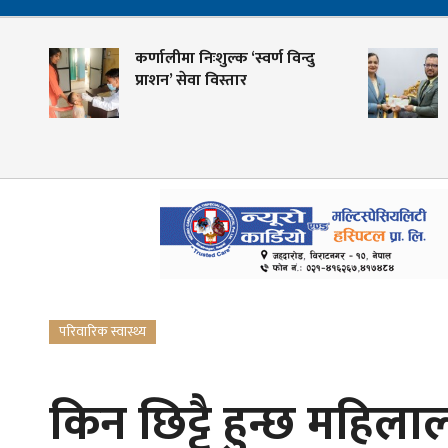
रण
कर्णालीमा निःशुल्क ‘स्वर्ण विन्दु
प्राशन’ सेवा विस्तार
परिवारिक स्वास्थ्य
किन छिट्टै हुन्छ महिल