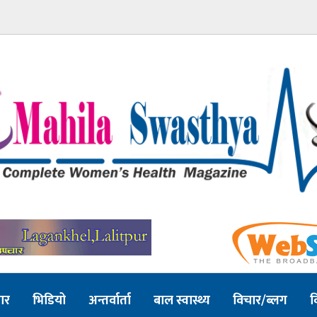
ार
भिडियो
अन्तर्वार्ता
बाल स्वास्थ्य
विचार/ब्लग
व