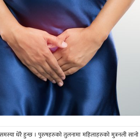
समस्या धेरै हुन्छ । पुरुषहरुको तुलनामा महिलाहरुको मुत्रनली सानो