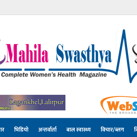
ार
भिडियो
अन्तर्वार्ता
बाल स्वास्थ्य
विचार/ब्लग
व