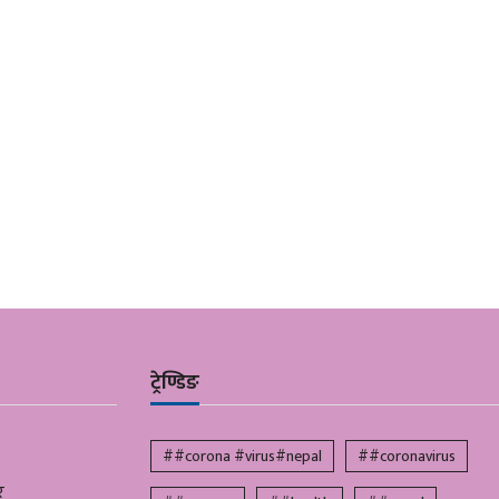
ट्रेण्डिङ
##corona #virus#nepal
##coronavirus
र