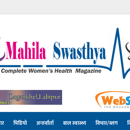
ार
भिडियो
अन्तर्वार्ता
बाल स्वास्थ्य
विचार/ब्लग
व