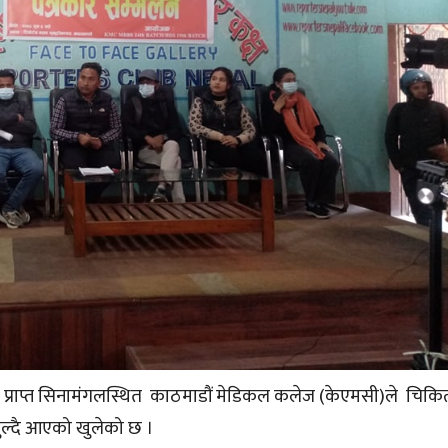
धन प्राप्त सिनामंगलस्थित काठमाडौं मेडिकल कलेज (केएमसी)ले चिकित्
सुल्दै आएको खुलेको छ ।