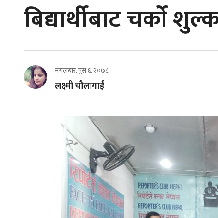
बिद्यार्थीबाट चर्काे शु
मंगलबार, पुस ६, २०७८
लक्ष्मी चौलागाईं