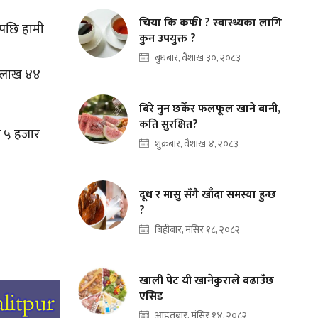
चिया कि कफी ? स्वास्थ्यका लागि
ेपछि हामी
कुन उपयुक्त ?
बुधबार, वैशाख ३०, २०८३
१ लाख ४४
बिरे नुन छर्केर फलफूल खाने बानी,
कति सुरक्षित?
्क ५ हजार
शुक्रबार, वैशाख ४, २०८३
दूध र मासु सँगै खाँदा समस्या हुन्छ
?
बिहीबार, मंसिर १८, २०८२
खाली पेट यी खानेकुराले बढाउँछ
एसिड
आइतबार, मंसिर १४, २०८२