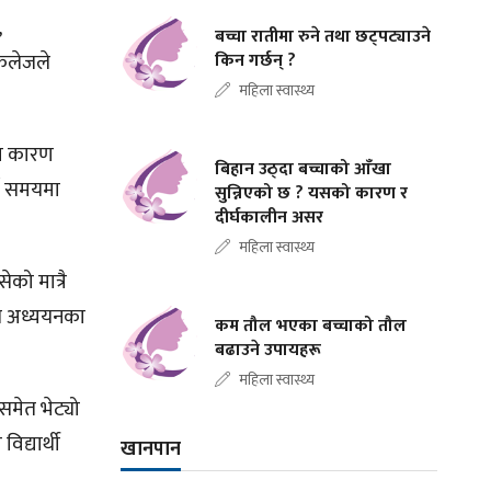
,
बच्चा रातीमा रुने तथा छट्पट्याउने
 कलेजले
किन गर्छन् ?
महिला स्वास्थ्य
का कारण
बिहान उठ्दा बच्चाको आँखा
ने समयमा
सुन्निएको छ ? यसको कारण र
दीर्घकालीन असर
महिला स्वास्थ्य
को मात्रै
एस अध्ययनका
कम तौल भएका बच्चाको तौल
बढाउने उपायहरू
महिला स्वास्थ्य
मेत भेट्यो
द्यार्थी
खानपान