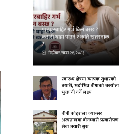
पाठेघरबाहिर गर्भ किन बस्छ ?
कसरी थाहा पाउने र कति खतरनाक
?
बिहीबार, साउन २१, २०८३
स्वास्थ्य क्षेत्रमा व्यापक सुधारको
तयारी, भदौभित्र बीमाको बक्यौता
भुक्तानी गर्ने लक्ष्य
बीपी कोइराला क्यान्सर
अस्पतालमा बोनम्यारो प्रत्यारोपण
सेवा तयारी सुरु