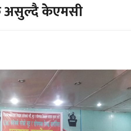
ल्क असुल्दै केएमसी