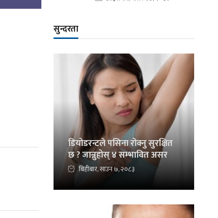
सुन्दरता
डियोडरन्टले पसिना रोक्नु सुरक्षित
छ ? जान्नुहोस् ४ सम्भावित असर
बिहीबार, साउन ७, २०८३