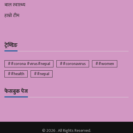
बाल स्वास्थ्य
हाम्रो टीम
ट्रेण्डिङ
##corona #virus#nepal
##coronavirus
##women
##health
##nepal
फेसबुक पेज
© 2026 . All Rights Reserved.