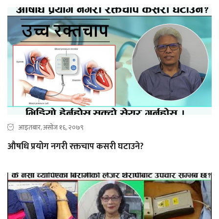
आइतबार, असोज १६, २०७९
औषधि प्रयोग नगरी रक्तचाप कसरी घटाउने?