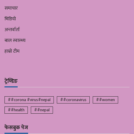
समाचार
भिडियो
अन्तर्वार्ता
बाल स्वास्थ्य
हाम्रो टीम
ट्रेण्डिङ
##corona #virus#nepal
##coronavirus
##women
##health
##nepal
फेसबुक पेज