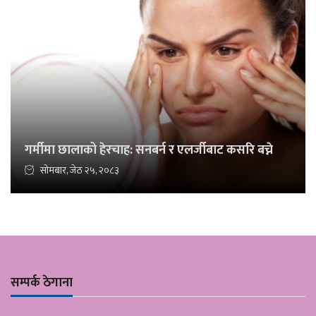
गर्मीमा छालाको हेरचाह: सनबर्न र एलर्जीबाट कसरि बच्ने
सोमबार, जेठ २५, २०८३
सम्पर्क ठेगाना