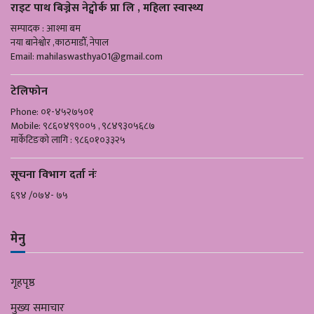
राइट पाथ बिज्नेस नेट्वोर्क प्रा लि , महिला स्वास्थ्य
सम्पादक : आश्मा बम
नया बानेश्वोर ,काठमाडौँ, नेपाल
Email:
mahilaswasthya01@gmail.com
टेलिफोन
Phone: ०१-४५२७५०१
Mobile: ९८६०४९९००५ , ९८४९३०५६८७
मार्केटिङको लागि : ९८६०१०३३२५
सूचना विभाग दर्ता नंः
६९४ /०७४- ७५
मेनु
गृहपृष्ठ
मुख्य समाचार