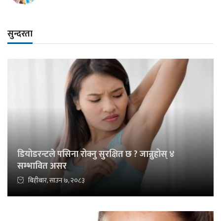
सुन्दरता
डियोडरन्टले पसिना रोक्नु सुरक्षित छ ? जान्नुहोस् ४
सम्भावित असर
बिहीबार, साउन ७, २०८३