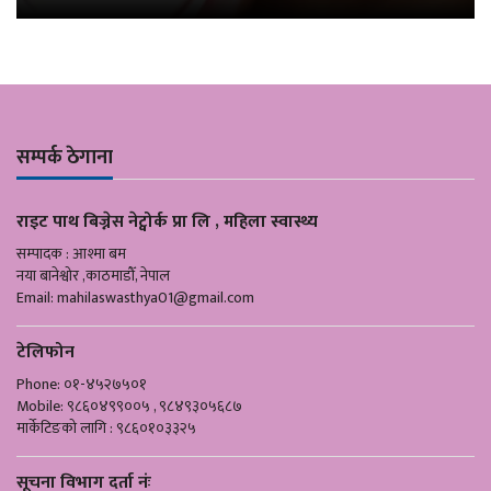
सम्पर्क ठेगाना
राइट पाथ बिज्नेस नेट्वोर्क प्रा लि , महिला स्वास्थ्य
सम्पादक : आश्मा बम
नया बानेश्वोर ,काठमाडौँ, नेपाल
Email:
mahilaswasthya01@gmail.com
टेलिफोन
Phone: ०१-४५२७५०१
Mobile: ९८६०४९९००५ , ९८४९३०५६८७
मार्केटिङको लागि : ९८६०१०३३२५
सूचना विभाग दर्ता नंः