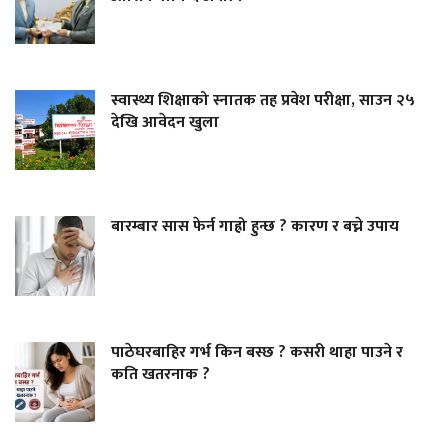
स्वास्थ्य शिक्षाको स्नातक तह प्रवेश परीक्षा, साउन २५
देखि आवेदन खुला
बारम्बार सास फेर्न गाह्रो हुन्छ ? कारण र बच्ने उपाय
पाठेघरबाहिर गर्भ किन बस्छ ? कसरी थाहा पाउने र
कति खतरनाक ?