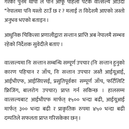
गरेकी पुनम थापा ले पनि आफू पहिलो पटक वात्सल्य आउँदा
“नेपालमा पनि यस्तो ठाउँ छ र ? मलाई त विदेशमै आएको जस्तो
अनुभव भएको बताइन ।
आधुनिक चिकित्सा प्रणालीद्वारा सन्तान प्राप्ति अब नेपालमै सम्भव
रहेको निर्देशक सुवेदीले बताए ।
वात्सल्यमा निः सन्तान सम्बन्धि सम्पूर्ण उपचार (निः सन्तान हुनुको
कारण पहिचान र जाँच, निः सन्तान उपचार जस्तै आईयूआई,
आईभीएफ, आईसिएसई, प्रसुतिपूर्वका सम्पूर्ण जाँच, फर्टिलिटि
फ्रिजिंग, बालरोग उपचार) प्राप्त गर्न सकिन्छ । हालसम्म
वात्सल्यबाट आईभीएफ मार्फत् १५०० भन्दा बढी, आईयूआई
मार्फत् ३०० भन्दा बढी र प्राकृतिक रुपमा ४५० भन्दा बढी
दम्पतिले सफलता प्राप्त गरिसकेका छन् ।