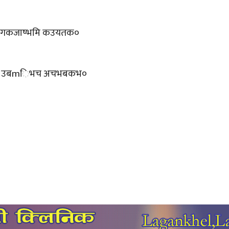
द्यचगकजाष्भमि कउयतक०
ष्लनभि उबmिभच अचभबकभ०