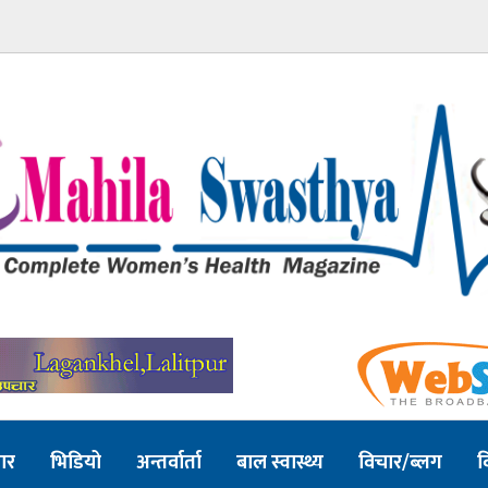
ार
भिडियो
अन्तर्वार्ता
बाल स्वास्थ्य
विचार/ब्लग
व