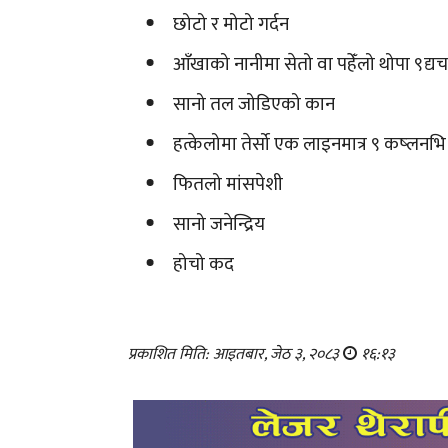
छोटो र मोटो गर्दन
आँखाको नानीमा सेतो वा पहेँलो थोपा ९
सानो तल जोडिएको कान
हत्केलोमा तेर्सो एक लाइनमात्र ९ क
फितलो मांसपेशी
सानो जनेन्द्रिय
होचो कद
प्रकाशित मिति: आइतबार, जेठ ३, २०८३
१६:१३