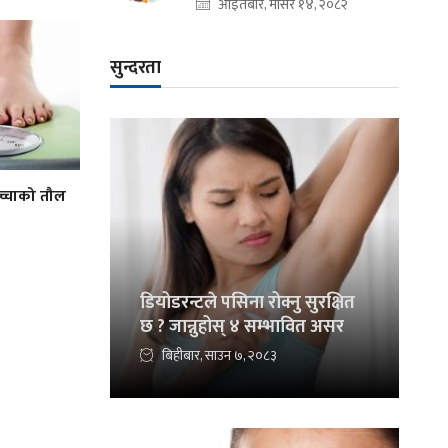
आइतबार, मंसिर १४, २०८२
सुन्दरता
्चाको तौल
डियोडरन्टले पसिना रोक्नु सुरक्षित
छ ? जान्नुहोस् ४ सम्भावित असर
बिहीबार, साउन ७, २०८३