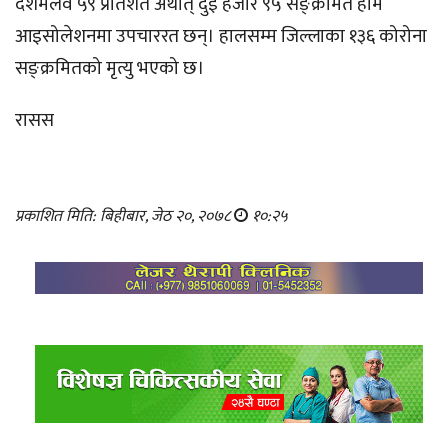
दशमलव ५९ प्रतिशत अर्थात् दुई हजार ९५ सङ्क्रमित होम
आइसोलेशनमा उपचाररत छन्। हालसम्म जिल्लाका १३६ कोरोना
सङ्क्रमितको मृत्यु भएको छ।
रासस
प्रकाशित मिति: बिहीबार, जेठ २०, २०७८
१०:२५