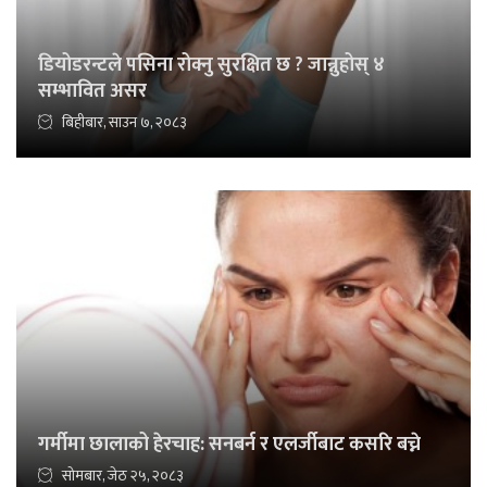
डियोडरन्टले पसिना रोक्नु सुरक्षित छ ? जान्नुहोस् ४
सम्भावित असर
बिहीबार, साउन ७, २०८३
गर्मीमा छालाको हेरचाह: सनबर्न र एलर्जीबाट कसरि बच्ने
सोमबार, जेठ २५, २०८३