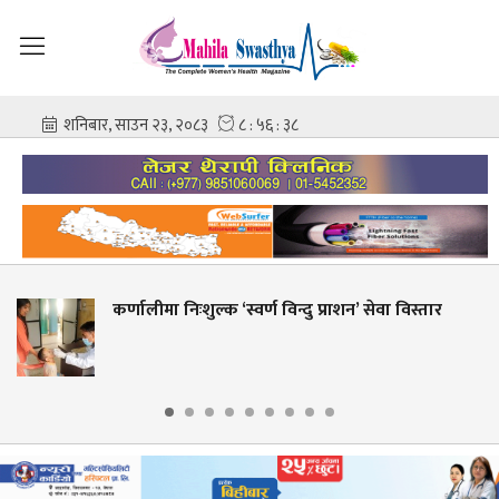
िःशुल्क ‘स्वर्ण विन्दु प्राशन’ सेवा विस्तार
शहीद गंगाला
आशिष गोवि