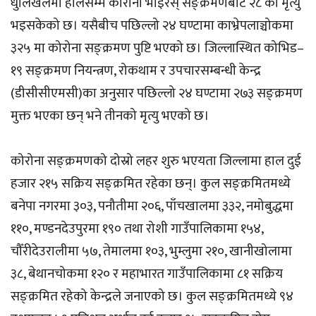
धुलिखेलमा हालसम्म कोरोना भाइरस् सङ्क्रमणबाट २८ को मृत्यु
भइसकेको छ। यसैबीच पछिल्लो २४ घण्टामा काभ्रेपलाञ्चोकमा
३२५ मा कोरोना सङ्क्रमण पुष्टि भएको छ। जिल्लास्थित कोभिड–
१९ सङ्क्रमण नियन्त्रण, रोकथाम र उपचारसम्बन्धी केन्द्र
(डीसीसीएमसी)का अनुसार पछिल्लो २४ घण्टामा २७३ सङ्क्रमण
मुक्त भएका छन् भने तीनको मृत्यु भएको छ।
कोरोना सङ्क्रमणको दोस्रो लहर शुरु भएयता जिल्लामा हाल दुई
हजार २१५ सक्रिय सङ्क्रमित रहेका छन्। कुल सङ्क्रमितमध्ये
बनेपा नगरमा ३०३, पनौतीमा २०६, पाँचखालमा ३३२, नमोबुद्धमा
११०, मण्डनदेउपुरमा १९० तथा रोशी गाउँपालिकामा १५४,
चौँरीदेउरालीमा ५७, तेमालमा १०३, भुम्लुमा २१०, खानीखोलामा
३८, बेथानचोकमा १२० र महाभारत गाउँपालिकामा ८१ सक्रिय
सङ्क्रमित रहेको केन्द्रले जनाएको छ। कुल सङ्क्रमितमध्ये ९४