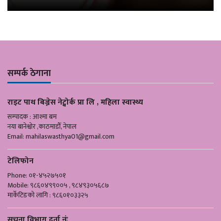
सम्पर्क ठेगाना
राइट पाथ बिज्नेस नेट्वोर्क प्रा लि , महिला स्वास्थ्य
सम्पादक : आश्मा बम
नया बानेश्वोर ,काठमाडौँ, नेपाल
Email:
mahilaswasthya01@gmail.com
टेलिफोन
Phone: ०१-४५२७५०१
Mobile: ९८६०४९९००५ , ९८४९३०५६८७
मार्केटिङको लागि : ९८६०१०३३२५
सूचना विभाग दर्ता नंः