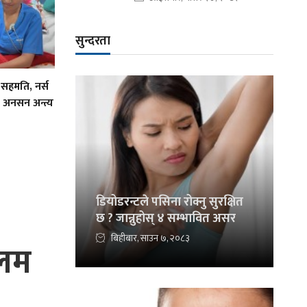
सुन्दरता
 सहमति, नर्स
 अनसन अन्त्य
डियोडरन्टले पसिना रोक्नु सुरक्षित
छ ? जान्नुहोस् ४ सम्भावित असर
बिहीबार, साउन ७, २०८३
आलम