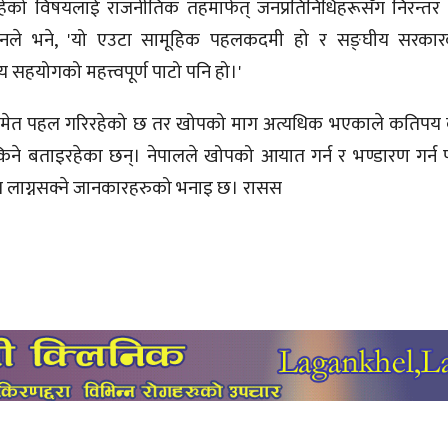
को विषयलाई राजनीतिक तहमार्फत् जनप्रतिनिधिहरूसँग निरन्तर स
ले भने, 'यो एउटा सामूहिक पहलकदमी हो र सङ्‍घीय सरकार
य सहयोगको महत्त्वपूर्ण पाटो पनि हो।'
समेत पहल गरिरहेको छ तर खोपको माग अत्यधिक भएकाले कतिपय क
िने बताइरहेका छन्। नेपालले खोपको आयात गर्न र भण्डारण गर्न पू
 समय लाग्नसक्ने जानकारहरुको भनाइ छ। रासस