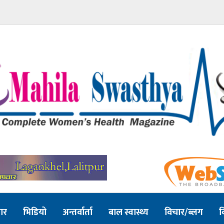
ार
भिडियो
अन्तर्वार्ता
बाल स्वास्थ्य
विचार/ब्लग
व