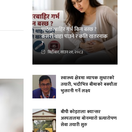
पाठेघरबाहिर गर्भ किन बस्छ ?
कसरी थाहा पाउने र कति खतरनाक
?
बिहीबार, साउन २१, २०८३
स्वास्थ्य क्षेत्रमा व्यापक सुधारको
तयारी, भदौभित्र बीमाको बक्यौता
भुक्तानी गर्ने लक्ष्य
बीपी कोइराला क्यान्सर
अस्पतालमा बोनम्यारो प्रत्यारोपण
सेवा तयारी सुरु