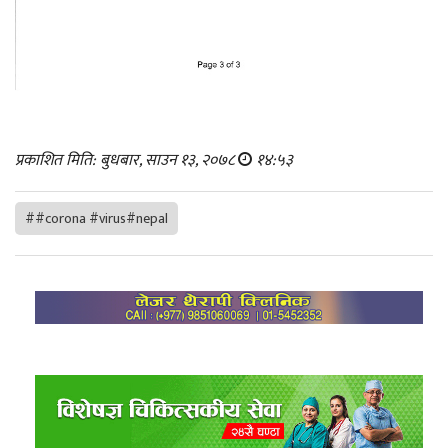
प्रकाशित मिति: बुधबार, साउन १३, २०७८
१४:५३
##corona #virus#nepal