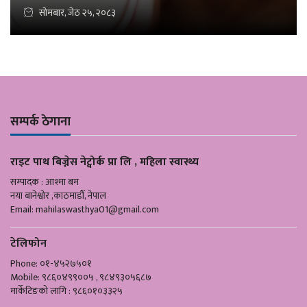
सोमबार, जेठ २५, २०८३
सम्पर्क ठेगाना
राइट पाथ बिज्नेस नेट्वोर्क प्रा लि , महिला स्वास्थ्य
सम्पादक : आश्मा बम
नया बानेश्वोर ,काठमाडौँ, नेपाल
Email:
mahilaswasthya01@gmail.com
टेलिफोन
Phone: ०१-४५२७५०१
Mobile: ९८६०४९९००५ , ९८४९३०५६८७
मार्केटिङको लागि : ९८६०१०३३२५