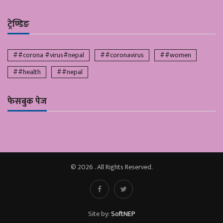
ट्रेण्डिङ
##corona #virus#nepal
##coronavirus
##women
##health
##nepal
फेसबुक पेज
© 2026 . All Rights Reserved.
Site by:
SoftNEP