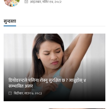
आइतबार, मंसिर १४, २०८२
सुन्दरता
डियोडरन्टले पसिना रोक्नु सुरक्षित छ ? जान्नुहोस् ४
सम्भावित असर
बिहीबार, साउन ७, २०८३