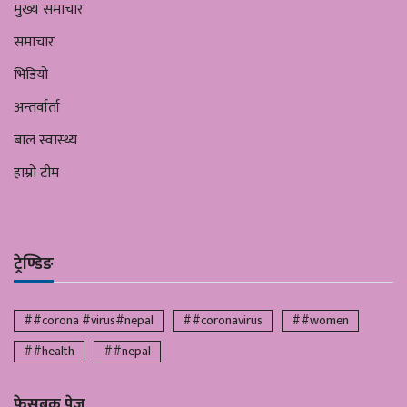
मुख्य समाचार
समाचार
भिडियो
अन्तर्वार्ता
बाल स्वास्थ्य
हाम्रो टीम
ट्रेण्डिङ
##corona #virus#nepal
##coronavirus
##women
##health
##nepal
फेसबुक पेज