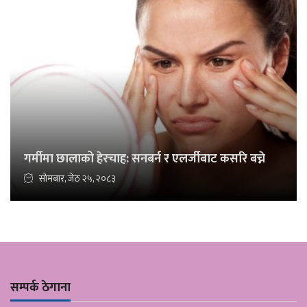
गर्मीमा छालाको हेरचाह: सनबर्न र एलर्जीबाट कसरि बच्ने
सोमबार, जेठ २५, २०८३
सम्पर्क ठेगाना