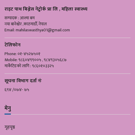
राइट पाथ बिज्नेस नेट्वोर्क प्रा लि , महिला स्वास्थ्य
सम्पादक : आश्मा बम
नया बानेश्वोर ,काठमाडौँ, नेपाल
Email:
mahilaswasthya01@gmail.com
टेलिफोन
Phone: ०१-४५२७५०१
Mobile: ९८६०४९९००५ , ९८४९३०५६८७
मार्केटिङको लागि : ९८६०१०३३२५
सूचना विभाग दर्ता नंः
६९४ /०७४- ७५
मेनु
गृहपृष्ठ