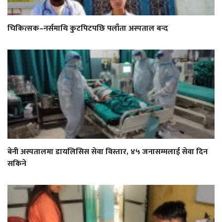
चिकित्सक–नर्समाथि कुटपिटपछि पलाँता अस्पताल बन्द
बेनी अस्पतालमा डायलिसिस सेवा विस्तार, ४५ जनासम्मलाई सेवा दिन
सकिने