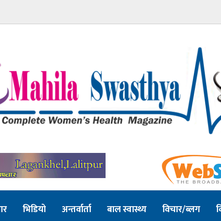
ार
भिडियो
अन्तर्वार्ता
बाल स्वास्थ्य
विचार/ब्लग
व