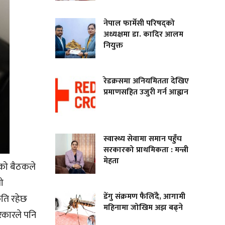
नेपाल फार्मेसी परिषद्को
अध्यक्षमा डा. कादिर आलम
नियुक्त
रेडक्रसमा अनियमितता देखिए
प्रमाणसहित उजुरी गर्न आह्वान
स्वास्थ्य सेवामा समान पहुँच
सरकारको प्राथमिकता : मन्त्री
मेहता
द्को बैठकले
लो
डेंगु संक्रमण फैलिँदै, आगामी
कति रहेछ
महिनामा जोखिम अझ बढ्ने
सरकारले पनि