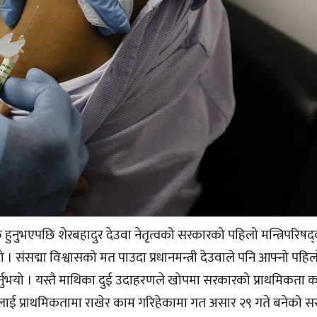
ुक्त हुनुभएपछि शेरबहादुर देउवा नेतृत्वको सरकारको पहिलो मन्त्रिपरिष
 संसद्मा विश्वासको मत पाउदा प्रधानमन्त्री देउवाले पनि आफ्नो पहि
नुभयो । यस्तै माथिका दुई उदाहरणले खोपमा सरकारको प्राथमिकता 
ि खोपलाई प्राथमिकतामा राखेर काम गरिहेकामा गत असार २९ गते बनेको 