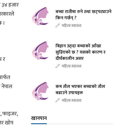
ख ३४ हजार
बच्चा रातीमा रुने तथा छट्पट्याउने
 सरकारले
किन गर्छन् ?
ो छ ।
महिला स्वास्थ्य
बिहान उठ्दा बच्चाको आँखा
सुन्निएको छ ? यसको कारण र
दीर्घकालीन असर
म र
महिला स्वास्थ्य
मार्फत
प नेपाल
कम तौल भएका बच्चाको तौल
बढाउने उपायहरू
महिला स्वास्थ्य
ा, फाइजर,
खानपान
इजर खोप