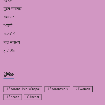
गृहपृष्ठ
मुख्य समाचार
समाचार
भिडियो
अन्तर्वार्ता
बाल स्वास्थ्य
हाम्रो टीम
ट्रेण्डिङ
##corona #virus#nepal
##coronavirus
##women
##health
##nepal