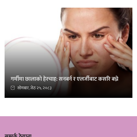
गर्मीमा छालाको हेरचाह: सनबर्न र एलर्जीबाट कसरि बच्ने
सोमबार, जेठ २५, २०८३
सम्पर्क ठेगाना