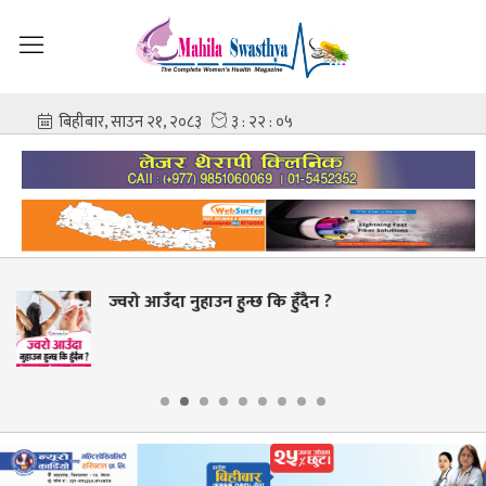
ुहाउन हुन्छ कि हुँदैन ?
युरिक एसिड ब
नखाने ?