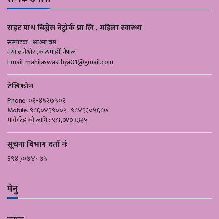
राइट पाथ बिज्नेस नेट्वोर्क प्रा लि , महिला स्वास्थ्य
सम्पादक : आश्मा बम
नया बानेश्वोर ,काठमाडौँ, नेपाल
Email:
mahilaswasthya01@gmail.com
टेलिफोन
Phone: ०१-४५२७५०१
Mobile: ९८६०४९९००५ , ९८४९३०५६८७
मार्केटिङको लागि : ९८६०१०३३२५
सूचना विभाग दर्ता नंः
६९४ /०७४- ७५
मेनु