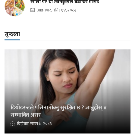
खाली पेट यी खानेकुराले बढाउँछ एसिड
आइतबार, मंसिर १४, २०८२
सुन्दरता
डियोडरन्टले पसिना रोक्नु सुरक्षित छ ? जान्नुहोस् ४
सम्भावित असर
बिहीबार, साउन ७, २०८३