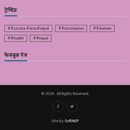
ट्रेण्डिङ
##corona #virus#nepal
##coronavirus
##women
##health
##nepal
फेसबुक पेज
© 2026 . All Rights Reserved.
Site by:
SoftNEP