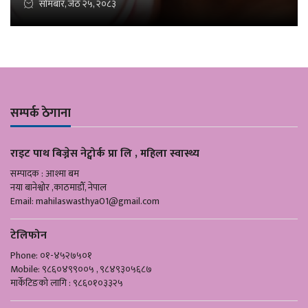
सोमबार, जेठ २५, २०८३
सम्पर्क ठेगाना
राइट पाथ बिज्नेस नेट्वोर्क प्रा लि , महिला स्वास्थ्य
सम्पादक : आश्मा बम
नया बानेश्वोर ,काठमाडौँ, नेपाल
Email:
mahilaswasthya01@gmail.com
टेलिफोन
Phone: ०१-४५२७५०१
Mobile: ९८६०४९९००५ , ९८४९३०५६८७
मार्केटिङको लागि : ९८६०१०३३२५