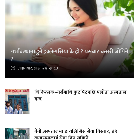
गर्भावस्थामा हुने इक्लेम्पसिया के हो ? यसबाट कसरी जोगिने
?
आइतबार, साउन २४, २०८३
चिकित्सक–नर्समाथि कुटपिटपछि पलाँता अस्पताल
बन्द
बेनी अस्पतालमा डायलिसिस सेवा विस्तार, ४५
जनासम्मलाई सेवा दिन सकिने