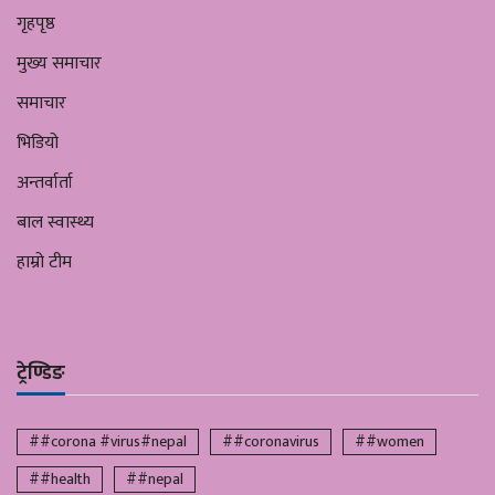
गृहपृष्ठ
मुख्य समाचार
समाचार
भिडियो
अन्तर्वार्ता
बाल स्वास्थ्य
हाम्रो टीम
ट्रेण्डिङ
##corona #virus#nepal
##coronavirus
##women
##health
##nepal