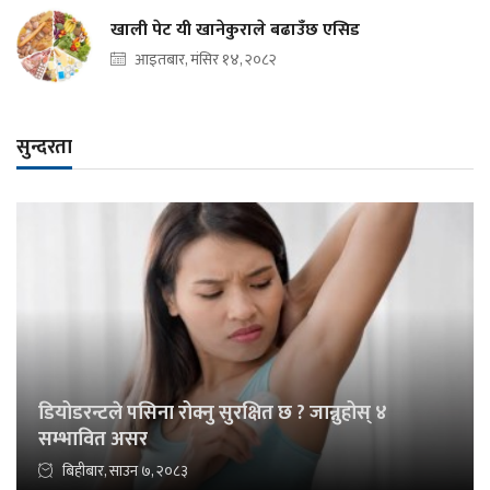
खाली पेट यी खानेकुराले बढाउँछ एसिड
आइतबार, मंसिर १४, २०८२
सुन्दरता
डियोडरन्टले पसिना रोक्नु सुरक्षित छ ? जान्नुहोस् ४
सम्भावित असर
बिहीबार, साउन ७, २०८३