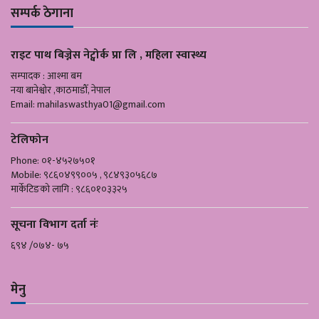
सम्पर्क ठेगाना
राइट पाथ बिज्नेस नेट्वोर्क प्रा लि , महिला स्वास्थ्य
सम्पादक : आश्मा बम
नया बानेश्वोर ,काठमाडौँ, नेपाल
Email:
mahilaswasthya01@gmail.com
टेलिफोन
Phone: ०१-४५२७५०१
Mobile: ९८६०४९९००५ , ९८४९३०५६८७
मार्केटिङको लागि : ९८६०१०३३२५
सूचना विभाग दर्ता नंः
६९४ /०७४- ७५
मेनु