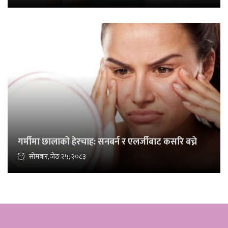
गर्मीमा छालाको हेरचाह: सनबर्न र एलर्जीबाट कसरि बच्ने
सोमबार, जेठ २५, २०८३