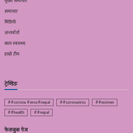
मुख्य समाचार
समाचार
भिडियो
अन्तर्वार्ता
बाल स्वास्थ्य
हाम्रो टीम
ट्रेण्डिङ
##corona #virus#nepal
##coronavirus
##women
##health
##nepal
फेसबुक पेज