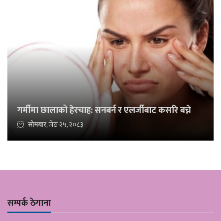
गर्मीमा छालाको हेरचाह: सनबर्न र एलर्जीबाट कसरि बच्ने
सोमबार, जेठ २५, २०८३
सम्पर्क ठेगाना