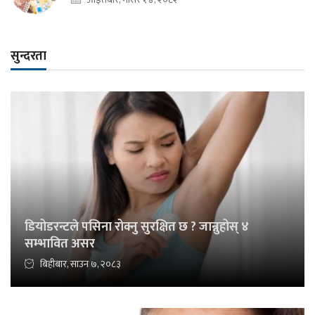
सुन्दरता
डियोडरन्टले पसिना रोक्नु सुरक्षित छ ? जान्नुहोस् ४
सम्भावित असर
बिहीबार, साउन ७, २०८३