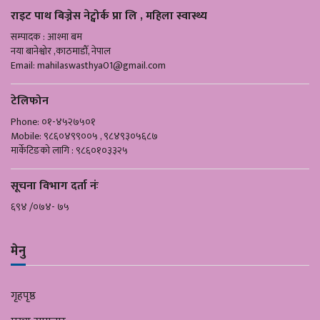
राइट पाथ बिज्नेस नेट्वोर्क प्रा लि , महिला स्वास्थ्य
सम्पादक : आश्मा बम
नया बानेश्वोर ,काठमाडौँ, नेपाल
Email:
mahilaswasthya01@gmail.com
टेलिफोन
Phone: ०१-४५२७५०१
Mobile: ९८६०४९९००५ , ९८४९३०५६८७
मार्केटिङको लागि : ९८६०१०३३२५
सूचना विभाग दर्ता नंः
६९४ /०७४- ७५
मेनु
गृहपृष्ठ