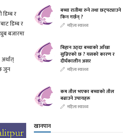
बच्चा रातीमा रुने तथा छट्पट्याउने
 डिम्ब र
किन गर्छन् ?
बाट डिम्ब र
महिला स्वास्थ्य
ट्युब बजारमा
बिहान उठ्दा बच्चाको आँखा
सुन्निएको छ ? यसको कारण र
अर्थात्
दीर्घकालीन असर
छ जुन
महिला स्वास्थ्य
कम तौल भएका बच्चाको तौल
बढाउने उपायहरू
महिला स्वास्थ्य
खानपान