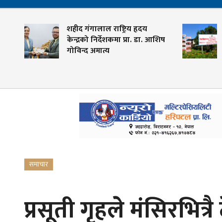
शहीद गंगालाल राष्ट्रिय हृदय
य
केन्द्रको निर्देशकमा प्रा. डा. आशिष
गोविन्द अमात्य
समाचार
प्रसूती गृहले मंसिरभित्रै 