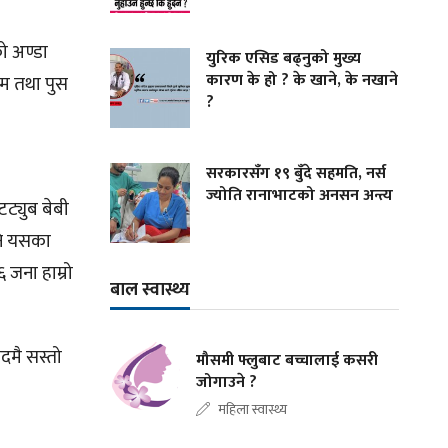
ो अण्डा
युरिक एसिड बढ्नुको मुख्य
कारण के हो ? के खाने, के नखाने
िम तथा पुस
?
सरकारसँग १९ बुँदे सहमति, नर्स
ज्योति रानाभाटको अनसन अन्त्य
्टट्युब बेबी
पनि यसका
 जना हाम्रो
बाल स्वास्थ्य
कदमै सस्तो
मौसमी फ्लुबाट बच्चालाई कसरी
जोगाउने ?
महिला स्वास्थ्य