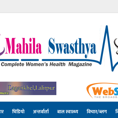
ार
भिडियो
अन्तर्वार्ता
बाल स्वास्थ्य
विचार/ब्लग
व