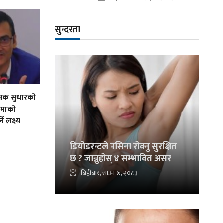
सुन्दरता
व्यापक सुधारको
बीमाको
े लक्ष्य
डियोडरन्टले पसिना रोक्नु सुरक्षित
छ ? जान्नुहोस् ४ सम्भावित असर
बिहीबार, साउन ७, २०८३