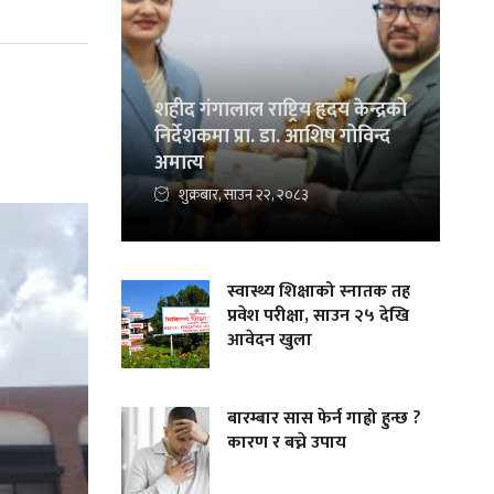
शहीद गंगालाल राष्ट्रिय हृदय केन्द्रको
निर्देशकमा प्रा. डा. आशिष गोविन्द
अमात्य
शुक्रबार, साउन २२, २०८३
स्वास्थ्य शिक्षाको स्नातक तह
प्रवेश परीक्षा, साउन २५ देखि
आवेदन खुला
बारम्बार सास फेर्न गाह्रो हुन्छ ?
कारण र बच्ने उपाय