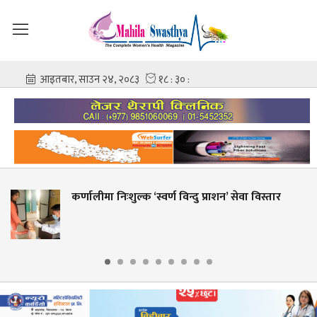
ीमा निःशुल्क ‘स्वर्ण विन्दु प्राशन’ सेवा विस्तार
शहीद ग
आशिष 