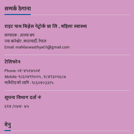
सम्पर्क ठेगाना
राइट पाथ बिज्नेस नेट्वोर्क प्रा लि , महिला स्वास्थ्य
सम्पादक : आश्मा बम
नया बानेश्वोर ,काठमाडौँ, नेपाल
Email:
mahilaswasthya01@gmail.com
टेलिफोन
Phone: ०१-४५२७५०१
Mobile: ९८६०४९९००५ , ९८४९३०५६८७
मार्केटिङको लागि : ९८६०१०३३२५
सूचना विभाग दर्ता नंः
६९४ /०७४- ७५
मेनु