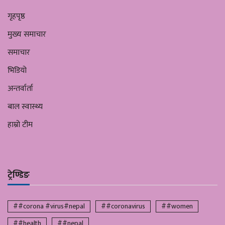
गृहपृष्ठ
मुख्य समाचार
समाचार
भिडियो
अन्तर्वार्ता
बाल स्वास्थ्य
हाम्रो टीम
ट्रेण्डिङ
##corona #virus#nepal
##coronavirus
##women
##health
##nepal