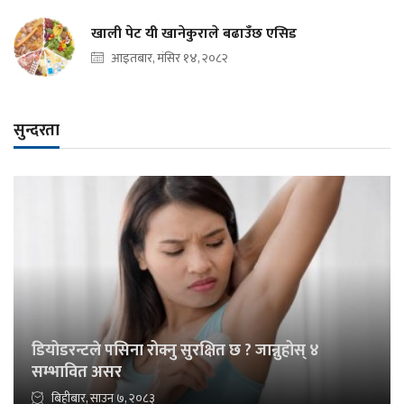
खाली पेट यी खानेकुराले बढाउँछ एसिड
आइतबार, मंसिर १४, २०८२
सुन्दरता
डियोडरन्टले पसिना रोक्नु सुरक्षित छ ? जान्नुहोस् ४
सम्भावित असर
बिहीबार, साउन ७, २०८३