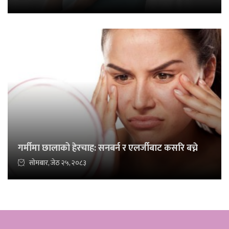
गर्मीमा छालाको हेरचाह: सनबर्न र एलर्जीबाट कसरि बच्ने
सोमबार, जेठ २५, २०८३