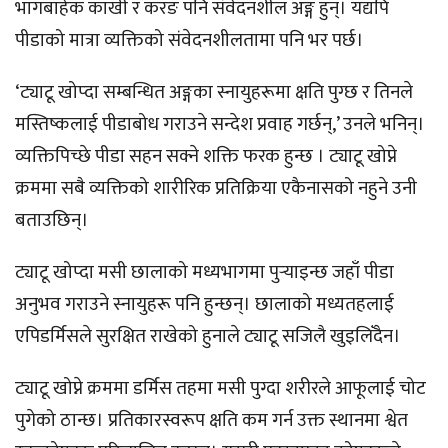
भागबाहेक काखी र करङ पनि संवेदनशील अङ्ग हुन्। यद्यपि
पीडाको मात्रा व्यक्तिको संवेदनशीलतामा पनि भर पर्छ।
‘ट्याटू खोप्दा सम्बन्धित अङ्गका स्नायुहरूमा क्षति पुग्छ र तिनले
मस्तिष्कलाई पीडाबोध गराउने सन्देश प्रवाह गर्छन्,’ उनले भनिन्।
व्यक्तिपिच्छे पीडा सहन सक्ने शक्ति फरक हुन्छ । ट्याटू खोप्ने
क्रममा सबै व्यक्तिको शारीरिक प्रतिक्रिया एकैनासको नहुने उनी
बताउछिन्।
ट्याटू खोप्दा मसी छालाको मध्यभागमा पुर्‍याइन्छ जहाँ पीडा
अनुभव गराउने स्नायुहरू पनि हुन्छन्। छालाको मध्यतहलाई
एपिडर्मिसले सुरक्षित राखेको हुनाले ट्याटू सजिलै खुइलिँदैन।
ट्याटू खोप्ने क्रममा डर्मिस तहमा मसी पुग्दा शरीरले आफूलाई चोट
पुगेको ठान्छ। प्रतिकारस्वरूप क्षति कम गर्न उक्त स्थानमा श्वेत