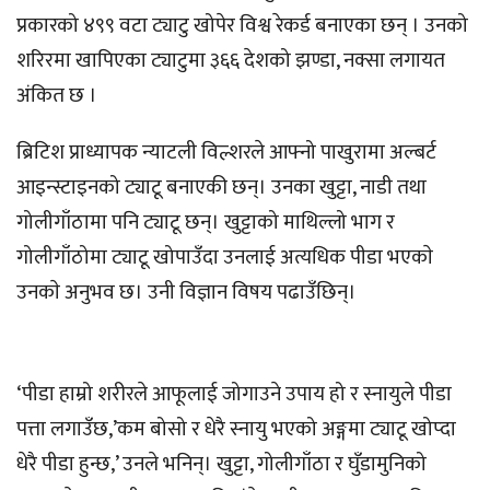
प्रकारको ४९९ वटा ट्याटु खोपेर विश्व रेकर्ड बनाएका छन् । उनको
शरिरमा खापिएका ट्याटुमा ३६६ देशको झण्डा, नक्सा लगायत
अंकित छ ।
ब्रिटिश प्राध्यापक न्याटली विल्शरले आफ्नो पाखुरामा अल्बर्ट
आइन्स्टाइनको ट्याटू बनाएकी छन्। उनका खुट्टा, नाडी तथा
गोलीगाँठामा पनि ट्याटू छन्। खुट्टाको माथिल्लो भाग र
गोलीगाँठोमा ट्याटू खोपाउँदा उनलाई अत्यधिक पीडा भएकाे
उनकाे अनुभव छ। उनी विज्ञान विषय पढाउँछिन्।
‘पीडा हाम्रो शरीरले आफूलाई जोगाउने उपाय हो र स्नायुले पीडा
पत्ता लगाउँछ,’कम बोसो र धेरै स्नायु भएको अङ्गमा ट्याटू खोप्दा
धेरै पीडा हुन्छ,’ उनले भनिन्। खुट्टा, गोलीगाँठा र घुँडामुनिको