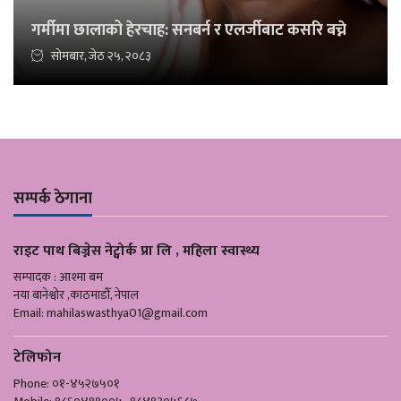
गर्मीमा छालाको हेरचाह: सनबर्न र एलर्जीबाट कसरि बच्ने
सोमबार, जेठ २५, २०८३
सम्पर्क ठेगाना
राइट पाथ बिज्नेस नेट्वोर्क प्रा लि , महिला स्वास्थ्य
सम्पादक : आश्मा बम
नया बानेश्वोर ,काठमाडौँ, नेपाल
Email:
mahilaswasthya01@gmail.com
टेलिफोन
Phone: ०१-४५२७५०१