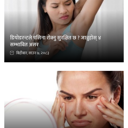
डियोडरन्टले पसिना रोक्नु सुरक्षित छ ? जान्नुहोस् ४
सम्भावित असर
बिहीबार, साउन ७, २०८३