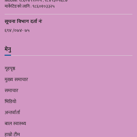
Mobile: ९८६०४९९००५ , ९८४९३०५६८७
मार्केटिङको लागि : ९८६०१०३३२५
सूचना विभाग दर्ता नंः
६९४ /०७४- ७५
मेनु
गृहपृष्ठ
मुख्य समाचार
समाचार
भिडियो
अन्तर्वार्ता
बाल स्वास्थ्य
हाम्रो टीम