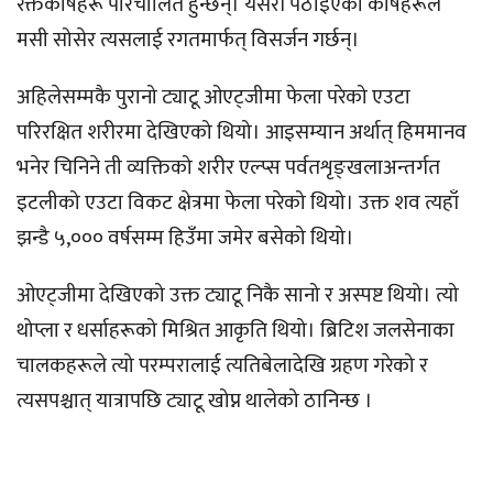
रक्तकोषहरू परिचालित हुन्छन्। यसरी पठाइएका कोषहरूले
मसी सोसेर त्यसलाई रगतमार्फत् विसर्जन गर्छन्।
अहिलेसम्मकै पुरानो ट्याटू ओएट्जीमा फेला परेको एउटा
परिरक्षित शरीरमा देखिएको थियो। आइसम्यान अर्थात् हिममानव
भनेर चिनिने ती व्यक्तिको शरीर एल्प्स पर्वतशृङ्खलाअन्तर्गत
इटलीको एउटा विकट क्षेत्रमा फेला परेको थियो। उक्त शव त्यहाँ
झन्डै ५,००० वर्षसम्म हिउँमा जमेर बसेको थियो।
ओएट्जीमा देखिएको उक्त ट्याटू निकै सानो र अस्पष्ट थियो। त्यो
थोप्ला र धर्साहरूको मिश्रित आकृति थियो। ब्रिटिश जलसेनाका
चालकहरूले त्यो परम्परालाई त्यतिबेलादेखि ग्रहण गरेको र
त्यसपश्चात् यात्रापछि ट्याटू खोप्न थालेको ठानिन्छ ।