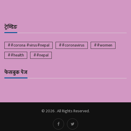
ट्रेण्डिङ
##corona #virus#nepal
##coronavirus
##women
##health
##nepal
फेसबुक पेज
© 2026 . All Rights Reserved.