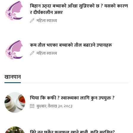
बिहान उठ्दा बच्चाको आँखा सुन्निएको छ ? यसको कारण
र दीर्घकालीन असर
महिला स्वास्थ्य
कम तौल भएका बच्चाको तौल बढाउने उपायहरू
महिला स्वास्थ्य
खानपान
चिया कि कफी ? स्वास्थ्यका लागि कुन उपयुक्त ?
बुधबार, वैशाख ३०, २०८३
बिरे नुन छर्केर फलफूल खाने बानी, कति सुरक्षित?