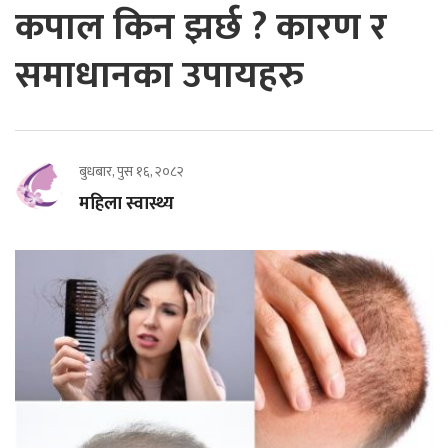
कपाल किन झर्छ ? कारण र
समाधानका उपायहरु
बुधबार, पुस १६, २०८२
महिला स्वास्थ्य