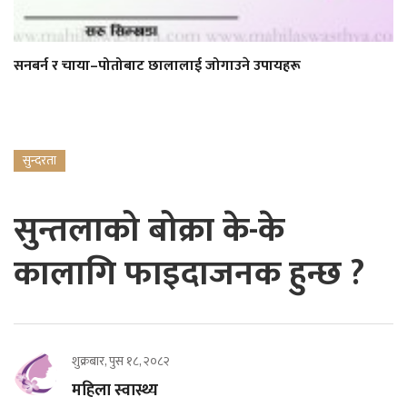
सनबर्न र चाया–पोतोबाट छालालाई जोगाउने उपायहरू
सुन्दरता
सुन्तलाको बोक्रा के-के
कालागि फाइदाजनक हुन्छ ?
शुक्रबार, पुस १८, २०८२
महिला स्वास्थ्य