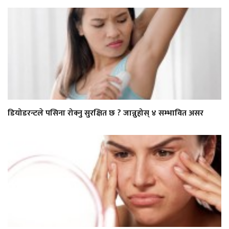
डियोडरन्टले पसिना रोक्नु सुरक्षित छ ? जान्नुहोस् ४ सम्भावित असर