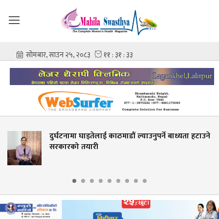
घाइतेलाई काठमाडौं ल्याउनुपर्ने बाध्यता हटाउने
नाबालिगको 
यारी
आईभीएफ घट