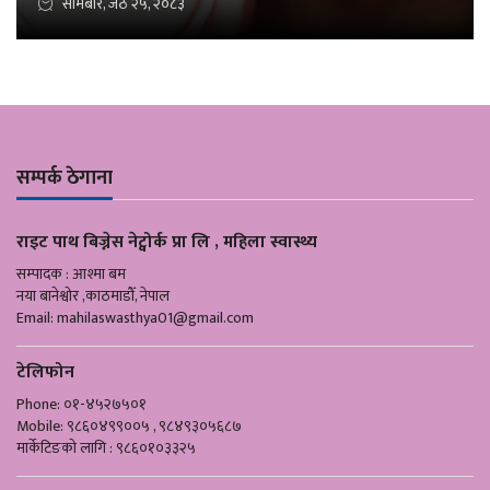
सोमबार, जेठ २५, २०८३
सम्पर्क ठेगाना
राइट पाथ बिज्नेस नेट्वोर्क प्रा लि , महिला स्वास्थ्य
सम्पादक : आश्मा बम
नया बानेश्वोर ,काठमाडौँ, नेपाल
Email:
mahilaswasthya01@gmail.com
टेलिफोन
Phone: ०१-४५२७५०१
Mobile: ९८६०४९९००५ , ९८४९३०५६८७
मार्केटिङको लागि : ९८६०१०३३२५