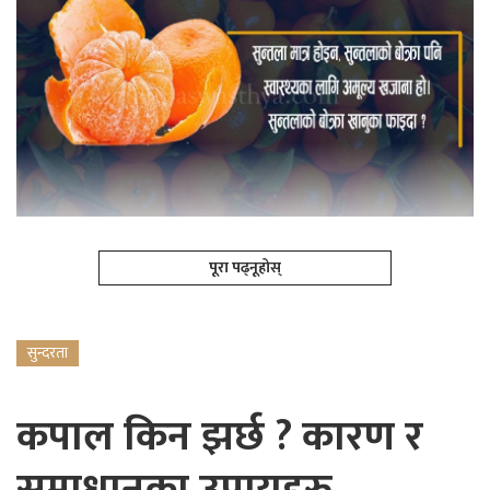
पूरा पढ्नूहोस्
सुन्दरता
कपाल किन झर्छ ? कारण र
समाधानका उपायहरु