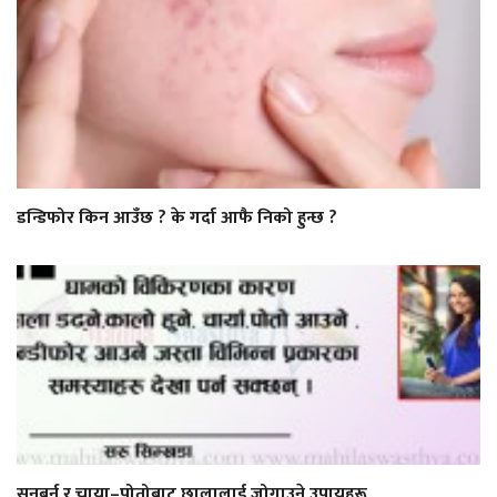
डन्डिफोर किन आउँछ ? के गर्दा आफै निको हुन्छ ?
सनबर्न र चाया–पोतोबाट छालालाई जोगाउने उपायहरू