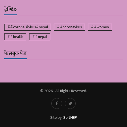
ट्रेण्डिङ
##corona #virus#nepal
##coronavirus
##women
##health
##nepal
फेसबुक पेज
© 2026 . All Rights Reserved.
Site by:
SoftNEP