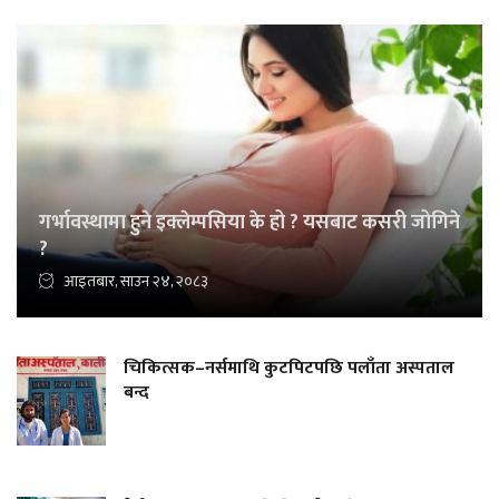
गर्भावस्थामा हुने इक्लेम्पसिया के हो ? यसबाट कसरी जोगिने
?
आइतबार, साउन २४, २०८३
चिकित्सक–नर्समाथि कुटपिटपछि पलाँता अस्पताल
बन्द