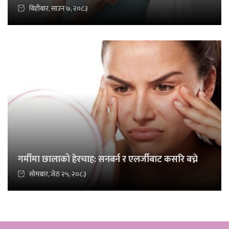
बिहीबार, साउन ७, २०८३
गर्मीमा छालाको हेरचाह: सनबर्न र एलर्जीबाट कसरि बच्ने
सोमबार, जेठ २५, २०८३