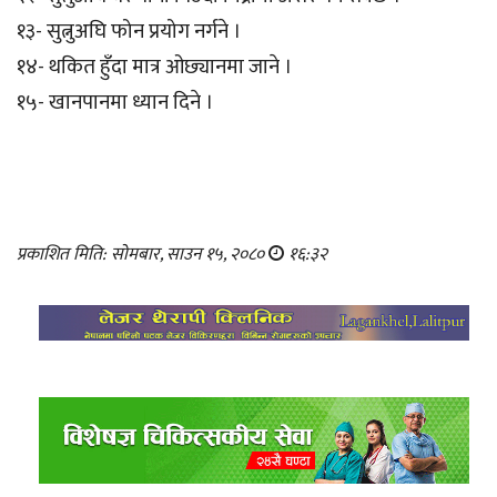
१३- सुत्नुअघि फोन प्रयोग नर्गने ।
१४- थकित हुँदा मात्र ओछ्यानमा जाने ।
१५- खानपानमा ध्यान दिने ।
प्रकाशित मिति: सोमबार, साउन १५, २०८०
१६:३२