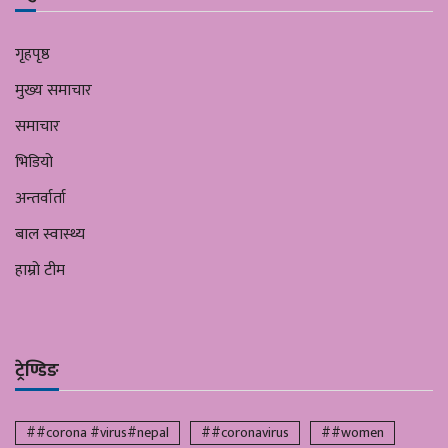
गृहपृष्ठ
मुख्य समाचार
समाचार
भिडियो
अन्तर्वार्ता
बाल स्वास्थ्य
हाम्रो टीम
ट्रेण्डिङ
##corona #virus#nepal
##coronavirus
##women