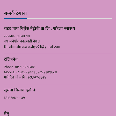
सम्पर्क ठेगाना
राइट पाथ बिज्नेस नेट्वोर्क प्रा लि , महिला स्वास्थ्य
सम्पादक : आश्मा बम
नया बानेश्वोर ,काठमाडौँ, नेपाल
Email:
mahilaswasthya01@gmail.com
टेलिफोन
Phone: ०१-४५२७५०१
Mobile: ९८६०४९९००५ , ९८४९३०५६८७
मार्केटिङको लागि : ९८६०१०३३२५
सूचना विभाग दर्ता नंः
६९४ /०७४- ७५
मेनु