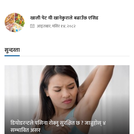
खाली पेट यी खानेकुराले बढाउँछ एसिड
आइतबार, मंसिर १४, २०८२
सुन्दरता
डियोडरन्टले पसिना रोक्नु सुरक्षित छ ? जान्नुहोस् ४
सम्भावित असर