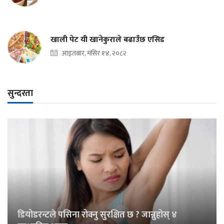
खाली पेट यी खानेकुराले बढाउँछ एसिड
आइतबार, मंसिर १४, २०८२
सुन्दरता
डियोडरन्टले पसिना रोक्नु सुरक्षित छ ? जान्नुहोस् ४