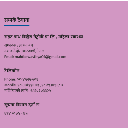
सम्पर्क ठेगाना
राइट पाथ बिज्नेस नेट्वोर्क प्रा लि , महिला स्वास्थ्य
सम्पादक : आश्मा बम
नया बानेश्वोर ,काठमाडौँ, नेपाल
Email:
mahilaswasthya01@gmail.com
टेलिफोन
Phone: ०१-४५२७५०१
Mobile: ९८६०४९९००५ , ९८४९३०५६८७
मार्केटिङको लागि : ९८६०१०३३२५
सूचना विभाग दर्ता नंः
६९४ /०७४- ७५