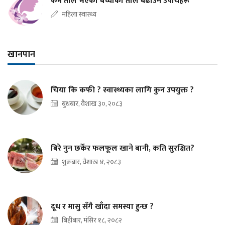
कम तौल भएका बच्चाको तौल बढाउने उपायहरू
महिला स्वास्थ्य
खानपान
चिया कि कफी ? स्वास्थ्यका लागि कुन उपयुक्त ?
बुधबार, वैशाख ३०, २०८३
बिरे नुन छर्केर फलफूल खाने बानी, कति सुरक्षित?
शुक्रबार, वैशाख ४, २०८३
दूध र मासु सँगै खाँदा समस्या हुन्छ ?
बिहीबार, मंसिर १८, २०८२