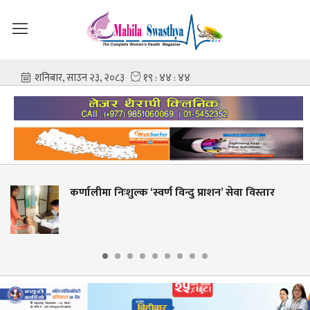
ल्क ‘स्वर्ण विन्दु प्राशन’ सेवा विस्तार
शहीद गंगालाल रा
आशिष गोविन्द