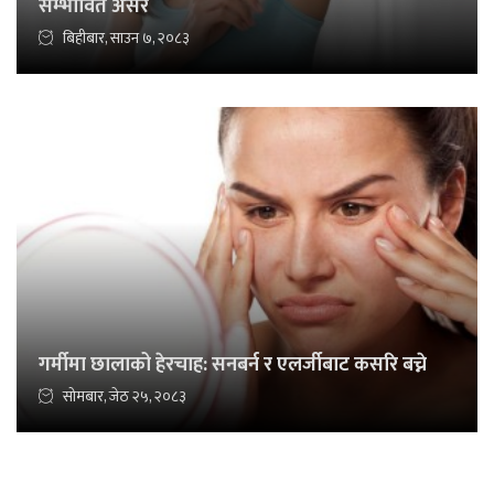
सम्भावित असर
बिहीबार, साउन ७, २०८३
गर्मीमा छालाको हेरचाह: सनबर्न र एलर्जीबाट कसरि बच्ने
सोमबार, जेठ २५, २०८३