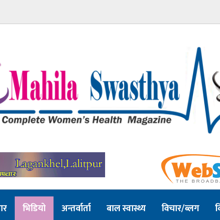
ार
भिडियो
अन्तर्वार्ता
बाल स्वास्थ्य
विचार/ब्लग
व