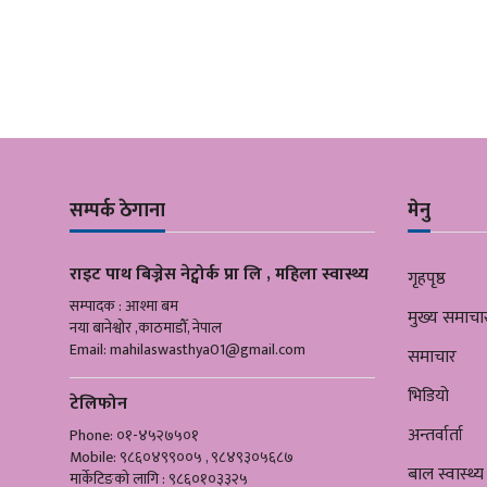
सम्पर्क ठेगाना
मेनु
राइट पाथ बिज्नेस नेट्वोर्क प्रा लि , महिला स्वास्थ्य
गृहपृष्ठ
सम्पादक : आश्मा बम
मुख्य समाचा
नया बानेश्वोर ,काठमाडौँ, नेपाल
Email:
mahilaswasthya01@gmail.com
समाचार
भिडियो
टेलिफोन
अन्तर्वार्ता
Phone: ०१-४५२७५०१
Mobile: ९८६०४९९००५ , ९८४९३०५६८७
बाल स्वास्थ्य
मार्केटिङको लागि : ९८६०१०३३२५