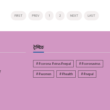
FIRST
PREV
1
2
NEXT
LAST
ट्रेण्डिङ
##corona #virus#nepal
##coronavirus
र
##women
##health
##nepal