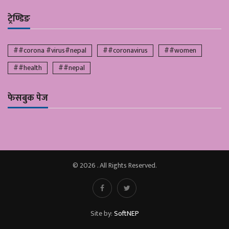
ट्रेण्डिङ
##corona #virus#nepal
##coronavirus
##women
##health
##nepal
फेसबुक पेज
© 2026 . All Rights Reserved.
Site by:
SoftNEP