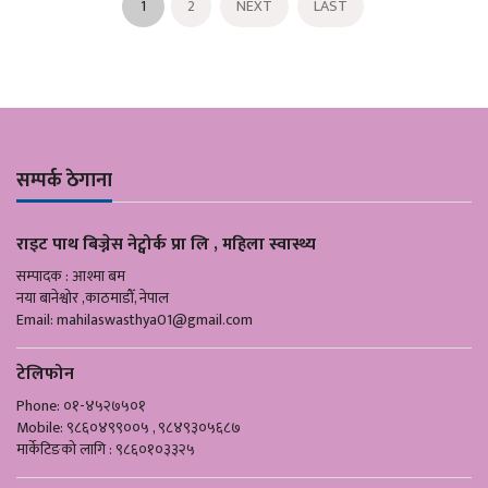
1
2
NEXT
LAST
सम्पर्क ठेगाना
राइट पाथ बिज्नेस नेट्वोर्क प्रा लि , महिला स्वास्थ्य
सम्पादक : आश्मा बम
नया बानेश्वोर ,काठमाडौँ, नेपाल
Email:
mahilaswasthya01@gmail.com
टेलिफोन
Phone: ०१-४५२७५०१
Mobile: ९८६०४९९००५ , ९८४९३०५६८७
मार्केटिङको लागि : ९८६०१०३३२५