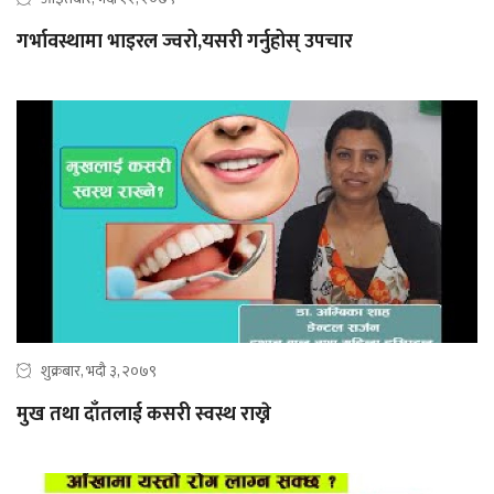
गर्भावस्थामा भाइरल ज्वरो,यसरी गर्नुहोस् उपचार
शुक्रबार, भदौ ३, २०७९
मुख तथा दाँतलाई कसरी स्वस्थ राख्ने