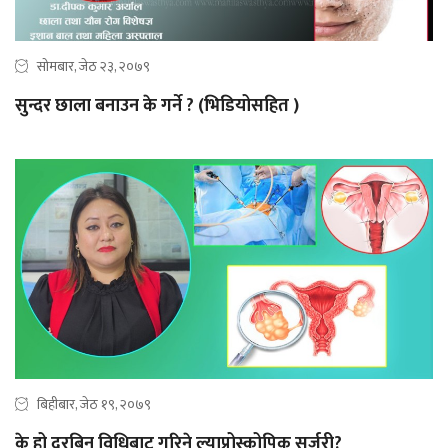
सोमबार, जेठ २३, २०७९
सुन्दर छाला बनाउन के गर्ने ? (भिडियोसहित )
बिहीबार, जेठ १९, २०७९
के हो दूरबिन विधिबाट गरिने ल्याप्रोस्कोपिक सर्जरी?