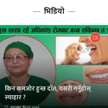
भिडियो
किन कमजोर हुन्छ दाँत, यसरी गर्नुहोस्
स्याहार ?
आइतबार, चैत १२, २०७९