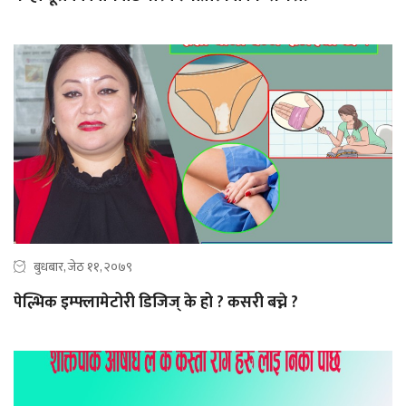
बुधबार, जेठ ११, २०७९
पेल्भिक इम्फ्लामेटोरी डिजिज् के हो ? कसरी बच्ने ?