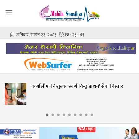
शुल्क ‘स्वर्ण विन्दु प्राशन’ सेवा विस्तार
शहीद गंगालाल 
आशिष गोविन