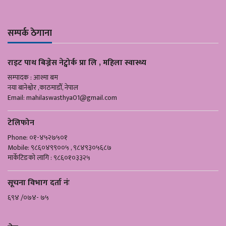
सम्पर्क ठेगाना
राइट पाथ बिज्नेस नेट्वोर्क प्रा लि , महिला स्वास्थ्य
सम्पादक : आश्मा बम
नया बानेश्वोर ,काठमाडौँ, नेपाल
Email:
mahilaswasthya01@gmail.com
टेलिफोन
Phone: ०१-४५२७५०१
Mobile: ९८६०४९९००५ , ९८४९३०५६८७
मार्केटिङको लागि : ९८६०१०३३२५
सूचना विभाग दर्ता नंः
६९४ /०७४- ७५