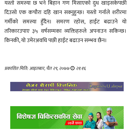
यस्तो समस्या छ भने बिहान गण मिसाएको दुध खाइसकेपछी
दिउसो एक कचौरा दहि खान सक्नुहुन्छ। यस्तो गर्नाले शरीरमा
गर्मीको समस्या हुँदैन। समरण रहोस, हाईट बढाउने यो
तरिकारउपाए ३५ वर्षसम्मका व्यक्तिहरुले अपनाउन सकिन्छ।
किनकी, यो उमेरअवधि पछी हाईट बढाउन सम्भव छैन।
प्रकाशित मिति: आइतबार, चैत २९, २०७७
२१:१६