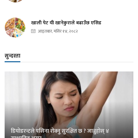
खाली पेट यी खानेकुराले बढाउँछ एसिड
आइतबार, मंसिर १४, २०८२
सुन्दरता
डियोडरन्टले पसिना रोक्नु सुरक्षित छ ? जान्नुहोस् ४