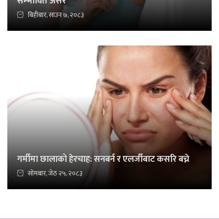
सम्भावित असर
बिहीबार, साउन ७, २०८३
गर्मीमा छालाको हेरचाह: सनबर्न र एलर्जीबाट कसरि बच्ने
सोमबार, जेठ २५, २०८३