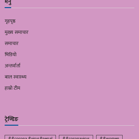
मेनु
गृहपृष्ठ
मुख्य समाचार
समाचार
भिडियो
अन्तर्वार्ता
बाल स्वास्थ्य
हाम्रो टीम
ट्रेण्डिङ
##corona #virus#nepal
##coronavirus
##women